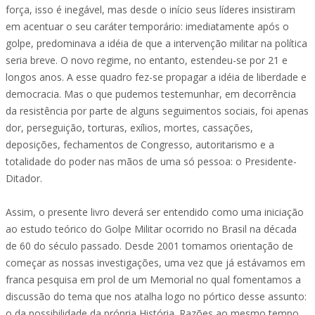
força, isso é inegável, mas desde o início seus líderes insistiram
em acentuar o seu caráter temporário: imediatamente após o
golpe, predominava a idéia de que a intervenção militar na política
seria breve. O novo regime, no entanto, estendeu-se por 21 e
longos anos. A esse quadro fez-se propagar a idéia de liberdade e
democracia. Mas o que pudemos testemunhar, em decorrência
da resistência por parte de alguns seguimentos sociais, foi apenas
dor, perseguição, torturas, exílios, mortes, cassações,
deposições, fechamentos de Congresso, autoritarismo e a
totalidade do poder nas mãos de uma só pessoa: o Presidente-
Ditador.
Assim, o presente livro deverá ser entendido como uma iniciação
ao estudo teórico do Golpe Militar ocorrido no Brasil na década
de 60 do século passado. Desde 2001 tomamos orientação de
começar as nossas investigações, uma vez que já estávamos em
franca pesquisa em prol de um Memorial no qual fomentamos a
discussão do tema que nos atalha logo no pórtico desse assunto:
o da possibilidade da própria História. Razões ao mesmo tempo