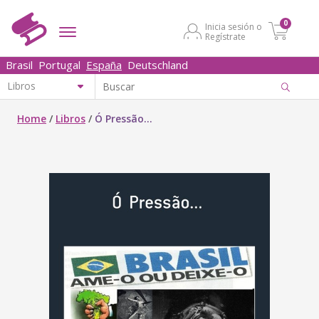
0
Inicia sesión o
Regístrate
Brasil
Portugal
España
Deutschland
Home
/
Libros
/
Ó Pressão...