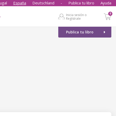
ugal
España
Deutschland
-
Publica tu libro
Ayuda
0
Inicia sesión o
o
Regístrate
Publica tu libro