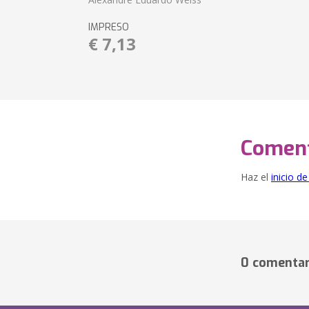
IMPRESO
€ 7,13
Coment
Haz el
inicio d
0 comentar