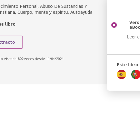
ecimiento Personal, Abuso De Sustancias Y
Cristiana, Cuerpo, mente y espíritu, Autoayuda
Vers
e libro
eBo
Leer e
xtracto
do visitada
809
veces desde 11/04/2024
Este libro