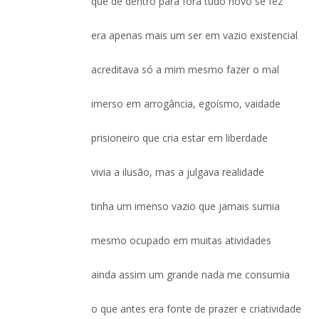
que de dentro para fora tudo novo se fez
era apenas mais um ser em vazio existencial
acreditava só a mim mesmo fazer o mal
imerso em arrogância, egoísmo, vaidade
prisioneiro que cria estar em liberdade
vivia a ilusão, mas a julgava realidade
tinha um imenso vazio que jamais sumia
mesmo ocupado em muitas atividades
ainda assim um grande nada me consumia
o que antes era fonte de prazer e criatividade