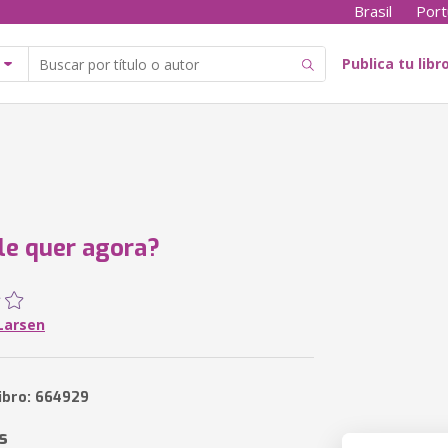
Brasil
Port
Publica tu libr
le quer agora?
Larsen
libro: 664929
s