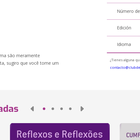
Número de
Edición
Idioma
acima são meramente
¿Tienes alguna qu
rta, sugiro que você tome um
contacto@clubd
nadas