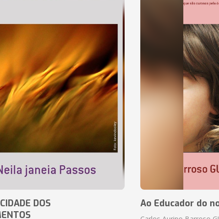
CIDADE DOS
Ao Educador do no
MENTOS
Carlos Aurino Barroso 