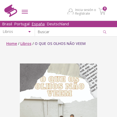
0
Inicia sesión o
Regístrate
Brasil
Portugal
España
Deutschland
Home
/
Libros
/
O QUE OS OLHOS NÃO VEEM