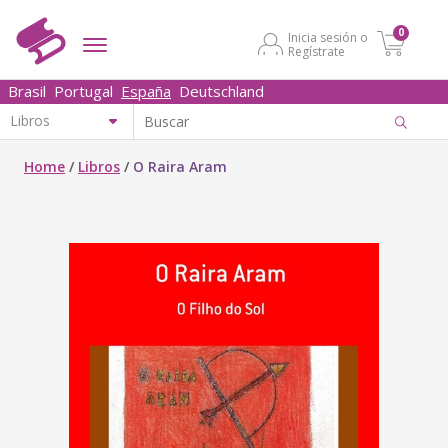
0
Inicia sesión o
Regístrate
Brasil
Portugal
España
Deutschland
Home
/
Libros
/
O Raira Aram