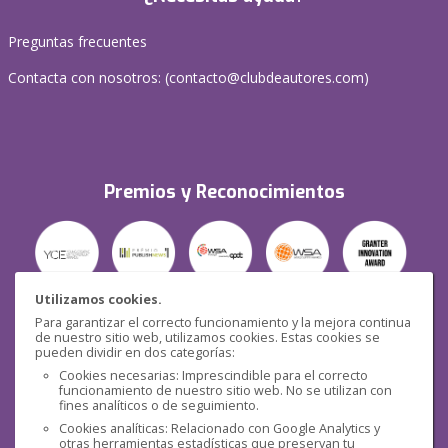
Preguntas frecuentes
Contacta con nosotros: (
contacto@clubdeautores.com
)
Premios y Reconocimientos
Utilizamos cookies.
Para garantizar el correcto funcionamiento y la mejora continua
Seguridad
de nuestro sitio web, utilizamos cookies. Estas cookies se
pueden dividir en dos categorías:
Cookies necesarias: Imprescindible para el correcto
funcionamiento de nuestro sitio web. No se utilizan con
fines analíticos o de seguimiento.
Cookies analíticas: Relacionado con Google Analytics y
otras herramientas estadísticas que preservan tu