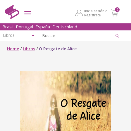
0
Inicia sesión o
Regístrate
Brasil
Portugal
España
Deutschland
Home
/
Libros
/
O Resgate de Alice