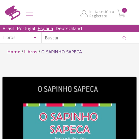
0
Inicia sesión o
Regístrate
Brasil
Portugal
España
Deutschland
Home
/
Libros
/
O SAPINHO SAPECA