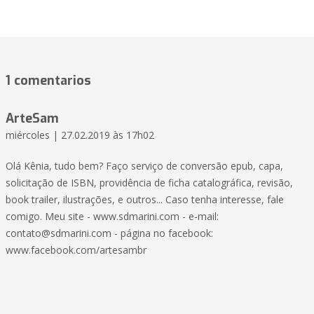
1 comentarios
ArteSam
miércoles | 27.02.2019 às 17h02
Olá Kênia, tudo bem? Faço serviço de conversão epub, capa,
solicitação de ISBN, providência de ficha catalográfica, revisão,
book trailer, ilustrações, e outros... Caso tenha interesse, fale
comigo. Meu site - www.sdmarini.com - e-mail:
contato@sdmarini.com
- página no facebook:
www.facebook.com/artesambr