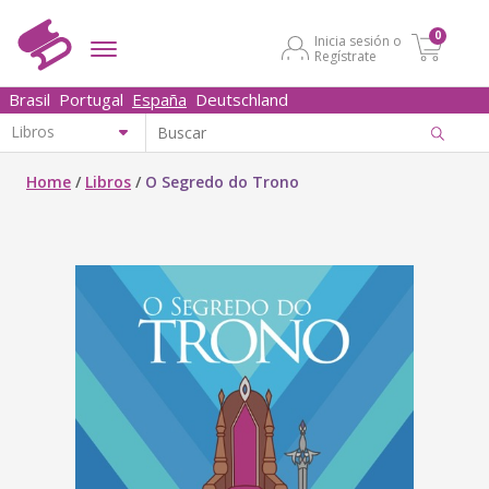
0
Inicia sesión o
Regístrate
Brasil
Portugal
España
Deutschland
Home
/
Libros
/
O Segredo do Trono