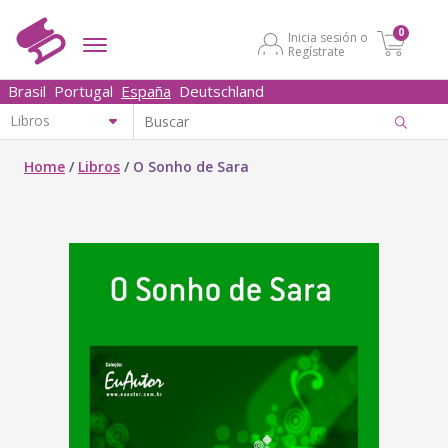
0
Inicia sesión o
Regístrate
Brasil
Portugal
España
Deutschland
Home
/
Libros
/
O Sonho de Sara