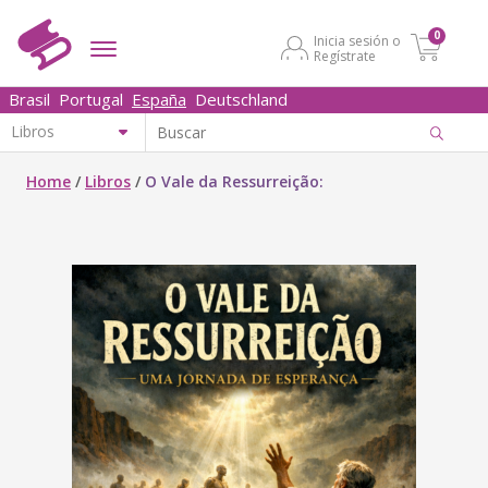
0
Inicia sesión o
Regístrate
Brasil
Portugal
España
Deutschland
Home
/
Libros
/
O Vale da Ressurreição: