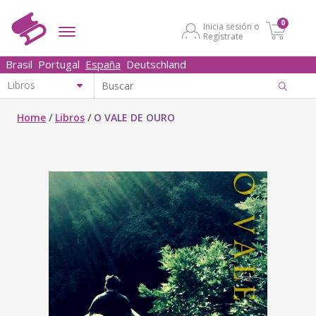
0
Inicia sesión o
Regístrate
Brasil
Portugal
España
Deutschland
Home
/
Libros
/
O VALE DE OURO