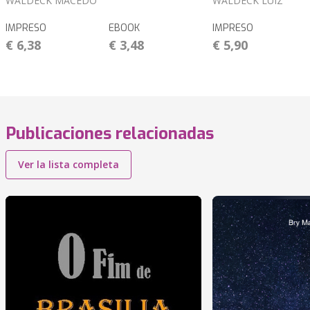
WALDECK MACÊDO
WALDECK LUIZ
IMPRESO
EBOOK
IMPRESO
€ 6,38
€ 3,48
€ 5,90
Publicaciones relacionadas
Ver la lista completa