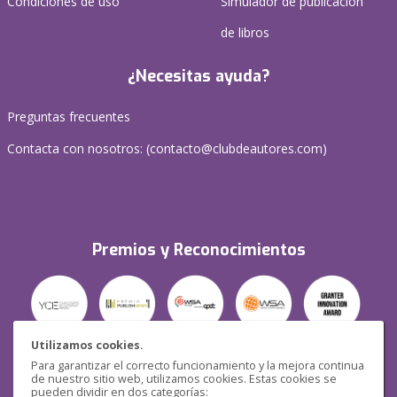
Condiciones de uso
Simulador de publicación
de libros
¿Necesitas ayuda?
Preguntas frecuentes
Contacta con nosotros: (
contacto@clubdeautores.com
)
Premios y Reconocimientos
Utilizamos cookies.
Para garantizar el correcto funcionamiento y la mejora continua
Seguridad
de nuestro sitio web, utilizamos cookies. Estas cookies se
pueden dividir en dos categorías: