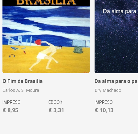
O Fim de Brasilia
Da alma para o pa
Carlos A. S. Moura
Bry Machado
IMPRESO
EBOOK
IMPRESO
€ 8,95
€ 3,31
€ 10,13