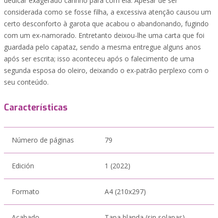
dedicar exagerado carinho para com ela. Apesar de ser
considerada como se fosse filha, a excessiva atenção causou um
certo desconforto à garota que acabou o abandonando, fugindo
com um ex-namorado. Entretanto deixou-lhe uma carta que foi
guardada pelo capataz, sendo a mesma entregue alguns anos
após ser escrita; isso aconteceu após o falecimento de uma
segunda esposa do oleiro, deixando o ex-patrão perplexo com o
seu conteúdo.
Características
Número de páginas
79
Edición
1 (2022)
Formato
A4 (210x297)
Acabado
Tapa blanda (sin solapas)