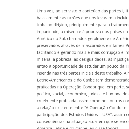
Uma vez, ao ser visto o conteúdo das partes I, II
basicamente as razões que nos levaram a incluir
trabalho dirigido, principalmente para o tratame
impunidade, à miséria e à pobreza nos países da 
América do Sul, chamados geralmente de América
preservados através de mascarados e infames Pr
facilitando e gerando mais e mais corrupção e i
miséria, a pobreza, as desigualdades, as injusti
então a oportunidade de estudar um pouco da His
inserida nas três partes iniciais deste trabalho. 
Latino-Americanos e do Caribe tem demonstrado 
praticadas na Operação Condor que, em parte, se
política, social, económica, jurídica e humana do
cruelmente praticada assim como nos outros con
a relação existente entre “A Operação Condor e 
participação dos Estados Unidos – USA”, assim
consequências na situação atual em que se enco
América Latina e do Caribe, eu disse todos!