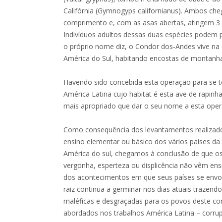
Califórnia (Gymnogyps californianus). Ambos che
comprimento e, com as asas abertas, atingem 3
Indivíduos adultos dessas duas espécies podem 
o próprio nome diz, o Condor dos-Andes vive na
América do Sul, habitando encostas de montanh
Havendo sido concebida esta operação para se 
América Latina cujo habitat é esta ave de rapinh
mais apropriado que dar o seu nome a esta oper
Como consequência dos levantamentos realizados
ensino elementar ou básico dos vários países da
América do sul, chegamos à conclusão de que os
vergonha, esperteza ou displicência não vêm ensi
dos acontecimentos em que seus países se env
raiz continua a germinar nos dias atuais trazend
maléficas e desgraçadas para os povos deste co
abordados nos trabalhos América Latina – corrup