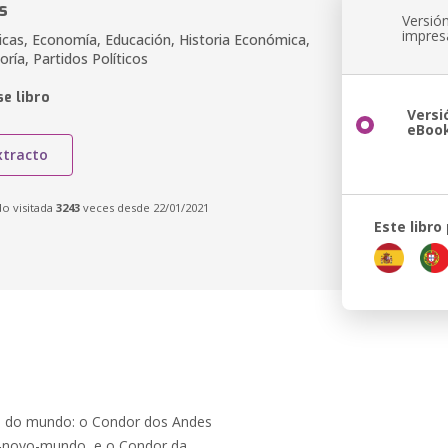
s
Versió
impres
ticas, Economía, Educación, Historia Económica,
oría, Partidos Políticos
e libro
Versi
eBoo
xtracto
do visitada
3243
veces desde 22/01/2021
Este libro
es do mundo: o Condor dos Andes
o-novo-mundo, e o Condor da