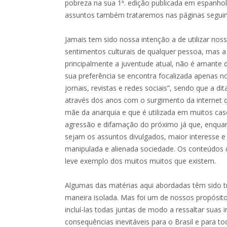
pobreza na sua 1ª. edição publicada em espanho
assuntos também trataremos nas páginas seguin
Jamais tem sido nossa intenção a de utilizar noss
sentimentos culturais de qualquer pessoa, mas a v
principalmente a juventude atual, não é amante da
sua preferência se encontra focalizada apenas n
jornais, revistas e redes sociais”, sendo que a di
através dos anos com o surgimento da internet 
mãe da anarquia e que é utilizada em muitos ca
agressão e difamação do próximo já que, enquan
sejam os assuntos divulgados, maior interesse 
manipulada e alienada sociedade. Os conteúdos 
leve exemplo dos muitos muitos que existem.
Algumas das matérias aqui abordadas têm sido t
maneira isolada. Mas foi um de nossos propósit
incluí-las todas juntas de modo a ressaltar suas 
consequências inevitáveis para o Brasil e para t