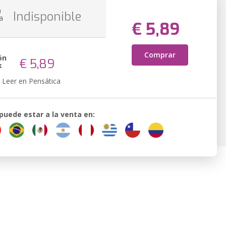
n
Indisponible
a
€ 5,89
Comprar
ón
€ 5,89
k
Leer en Pensática
 puede estar a la venta en: