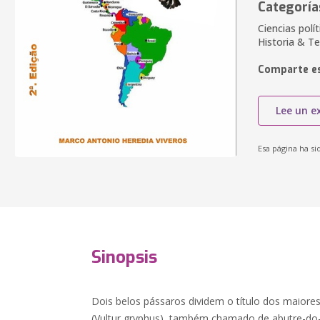
Categoría
Ciencias polí
Historia & Te
Comparte es
Lee un e
Esa página ha si
Sinopsis
Dois belos pássaros dividem o título dos maior
(Vultur gryphus), também chamado de abutre-d