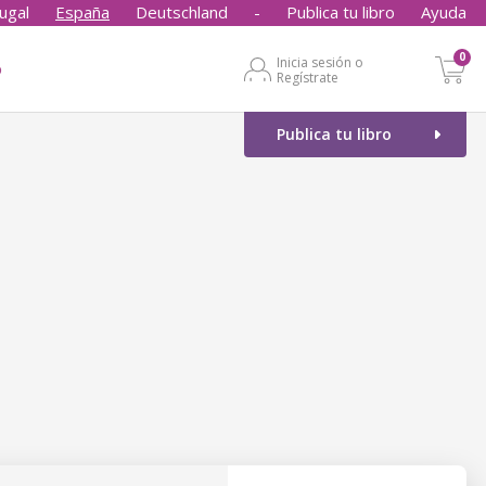
ugal
España
Deutschland
-
Publica tu libro
Ayuda
0
Inicia sesión o
o
Regístrate
Publica tu libro