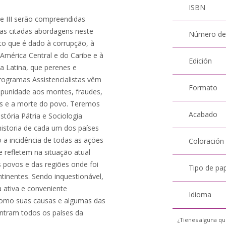
ISBN
 e III serão compreendidas
 as citadas abordagens neste
Número de
nto que é dado à corrupção, à
América Central e do Caribe e à
Edición
 Latina, que perenes e
ogramas Assistencialistas vêm
Formato
mpunidade aos montes, fraudes,
ças e a morte do povo. Teremos
Acabado
tória Pátria e Sociologia
A historia de cada um dos países
a incidência de todas as ações
Coloración
 refletem na situação atual
s povos e das regiões onde foi
Tipo de pa
tinentes. Sendo inquestionável,
a ativa e conveniente
Idioma
 como suas causas e algumas das
ntram todos os países da
¿Tienes alguna qu