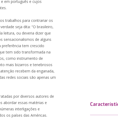
l e em português e cujos
tes.
os trabalhos para contrariar os
erdade seja dita: “O brasileiro,
 leitura, ou deveria dizer que
os sensacionalismos de alguns
ta preferência tem crescido
que tem sido transformada na
sos, como instrumento de
to mais bizarros e tenebrosos
e atenção recebem da enganada,
das redes sociais são apenas um
ratadas por diversos autores de
os abordar essas matérias e
Característi
inúmeras interligações e
odos os países das Américas.