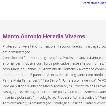
contacto@clubd
Marco Antonio Heredia Viveros
Professor universitário, formado em economia e administração 
em administração.
Consultor autônomo de organizações. Professor Universitário e aut
e romances. Inclusive com livros publicados neste site por nomes:
caso Maria da Penha" ," Extermínio de Homens - A verdade como el
- nem tudo o que é parece" "Acorda Brasil - o gigante com medo",
Penha Maia Fernandes", "Fala Sério!", "Uma escolha de vida","A V
lado da história vivida por Marco Antonio", "A Prostituta das Prova
castigo", "Os três Agentes caras de pau Vol.I e II", -- "América Lat
miséria y pobreza", "Introdução ao Processo Administrativo", "
Administrativo", "Administração Estratégica Básica" , "Introducción