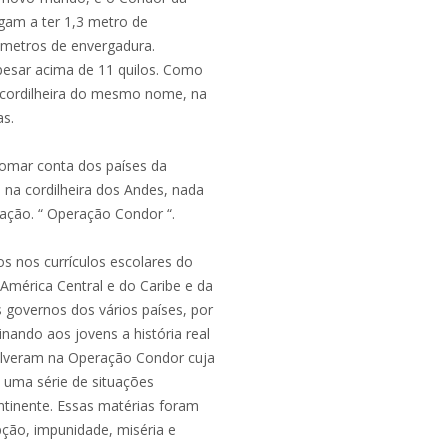
gam a ter 1,3 metro de
 metros de envergadura.
pesar acima de 11 quilos. Como
 cordilheira do mesmo nome, na
as.
tomar conta dos países da
a na cordilheira dos Andes, nada
ação. “ Operação Condor “.
 nos currículos escolares do
 América Central e do Caribe e da
 governos dos vários países, por
nando aos jovens a história real
olveram na Operação Condor cuja
o uma série de situações
ntinente. Essas matérias foram
ção, impunidade, miséria e