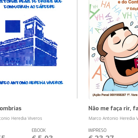
Sombrias
Não me faça rir, fa
onio Heredia Viveros
Marco Antonio Heredia V
EBOOK
IMPRESO
55
€ 5,03
€ 23,27