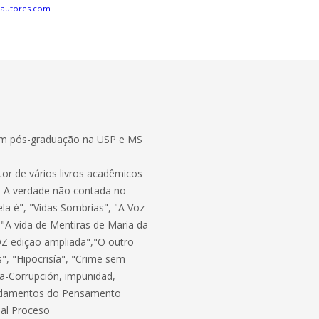
eautores.com
com pós-graduação na USP e MS
or de vários livros acadêmicos
 " A verdade não contada no
a é", "Vidas Sombrias", "A Voz
 "A vida de Mentiras de Maria da
OZ edição ampliada","O outro
s", "Hipocrisía", "Crime sem
ina-Corrupción, impunidad,
Fundamentos do Pensamento
 al Proceso