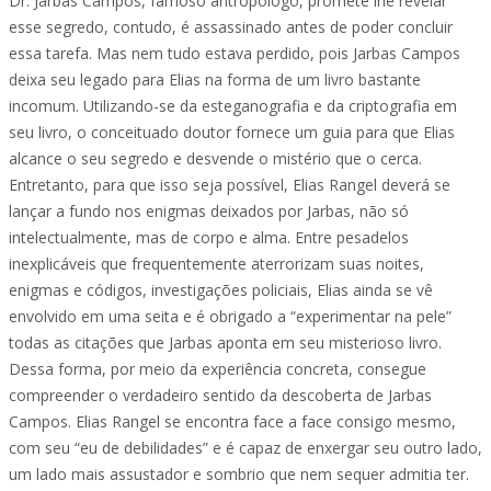
Dr. Jarbas Campos, famoso antropólogo, promete lhe revelar
esse segredo, contudo, é assassinado antes de poder concluir
essa tarefa. Mas nem tudo estava perdido, pois Jarbas Campos
deixa seu legado para Elias na forma de um livro bastante
incomum. Utilizando-se da esteganografia e da criptografia em
seu livro, o conceituado doutor fornece um guia para que Elias
alcance o seu segredo e desvende o mistério que o cerca.
Entretanto, para que isso seja possível, Elias Rangel deverá se
lançar a fundo nos enigmas deixados por Jarbas, não só
intelectualmente, mas de corpo e alma. Entre pesadelos
inexplicáveis que frequentemente aterrorizam suas noites,
enigmas e códigos, investigações policiais, Elias ainda se vê
envolvido em uma seita e é obrigado a “experimentar na pele”
todas as citações que Jarbas aponta em seu misterioso livro.
Dessa forma, por meio da experiência concreta, consegue
compreender o verdadeiro sentido da descoberta de Jarbas
Campos. Elias Rangel se encontra face a face consigo mesmo,
com seu “eu de debilidades” e é capaz de enxergar seu outro lado,
um lado mais assustador e sombrio que nem sequer admitia ter.