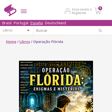
0
Inicia sesión o
Regístrate
Brasil
Portugal
España
Deutschland
Home
/
Libros
/
Operação Flórida