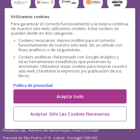
Utilizamos cookies.
Para garantizar el correcto funcionamiento y la mejora continua
Seguridad
de nuestro sitio web, utilizamos cookies. Estas cookies se
pueden dividir en dos categorías:
Cookies necesarias: Imprescindible para el correcto
funcionamiento de nuestro sitio web. No se utilizan con
fines analíticos o de seguimiento.
Cookies analíticas: Relacionado con Google Analytics y
otras herramientas estadísticas que preservan tu
Redes sociales
anonimato. Utilizamos estas cookies para mejorar nuestro
sitio web y facilitarte la impresión y/o publicación de tus
libros.
Política de privacidad
.
Acepta todo
Aceptar Sólo Las Cookies Necesarias
Pensática Lda., Número de Identificação Fiscal 517215560
Travessa de São Pedro, n° 8 - Lisboa - Portugal 1200-432