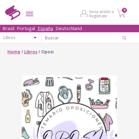
0
Inicia sesión o
Regístrate
Brasil
Portugal
España
Deutschland
Home
/
Libros
/
Oposi