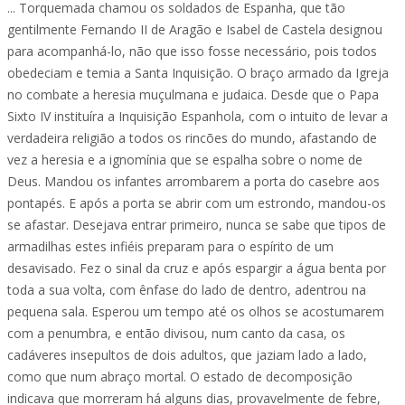
... Torquemada chamou os soldados de Espanha, que tão
gentilmente Fernando II de Aragão e Isabel de Castela designou
para acompanhá-lo, não que isso fosse necessário, pois todos
obedeciam e temia a Santa Inquisição. O braço armado da Igreja
no combate a heresia muçulmana e judaica. Desde que o Papa
Sixto IV instituíra a Inquisição Espanhola, com o intuito de levar a
verdadeira religião a todos os rincões do mundo, afastando de
vez a heresia e a ignomínia que se espalha sobre o nome de
Deus. Mandou os infantes arrombarem a porta do casebre aos
pontapés. E após a porta se abrir com um estrondo, mandou-os
se afastar. Desejava entrar primeiro, nunca se sabe que tipos de
armadilhas estes infiéis preparam para o espírito de um
desavisado. Fez o sinal da cruz e após espargir a água benta por
toda a sua volta, com ênfase do lado de dentro, adentrou na
pequena sala. Esperou um tempo até os olhos se acostumarem
com a penumbra, e então divisou, num canto da casa, os
cadáveres insepultos de dois adultos, que jaziam lado a lado,
como que num abraço mortal. O estado de decomposição
indicava que morreram há alguns dias, provavelmente de febre,