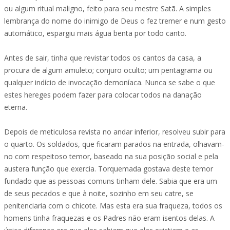
ou algum ritual maligno, feito para seu mestre Satã. A simples
lembrança do nome do inimigo de Deus o fez tremer e num gesto
automático, espargiu mais água benta por todo canto.
Antes de sair, tinha que revistar todos os cantos da casa, a
procura de algum amuleto; conjuro oculto; um pentagrama ou
qualquer indício de invocação demoníaca. Nunca se sabe o que
estes hereges podem fazer para colocar todos na danação
eterna.
Depois de meticulosa revista no andar inferior, resolveu subir para
o quarto. Os soldados, que ficaram parados na entrada, olhavam-
no com respeitoso temor, baseado na sua posição social e pela
austera função que exercia. Torquemada gostava deste temor
fundado que as pessoas comuns tinham dele. Sabia que era um
de seus pecados e que à noite, sozinho em seu catre, se
penitenciaria com o chicote. Mas esta era sua fraqueza, todos os
homens tinha fraquezas e os Padres não eram isentos delas. A