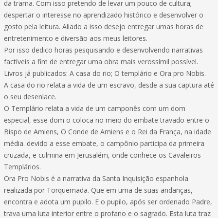
da trama. Com isso pretendo de levar um pouco de cultura;
despertar o interesse no aprendizado histórico e desenvolver o
gosto pela leitura. Aliado a isso desejo entregar umas horas de
entretenimento e diversão aos meus leitores.
Por isso dedico horas pesquisando e desenvolvendo narrativas
factíveis a fim de entregar uma obra mais verossímil possível.
Livros já publicados: A casa do rio; O templário e Ora pro Nobis.
A casa do rio relata a vida de um escravo, desde a sua captura até
o seu desenlace.
O Templário relata a vida de um camponês com um dom
especial, esse dom o coloca no meio do embate travado entre o
Bispo de Amiens, O Conde de Amiens e o Rei da França, na idade
média. devido a esse embate, o campônio participa da primeira
cruzada, e culmina em Jerusalém, onde conhece os Cavaleiros
Templários.
Ora Pro Nobis é a narrativa da Santa Inquisição espanhola
realizada por Torquemada. Que em uma de suas andanças,
encontra e adota um pupilo. E o pupilo, após ser ordenado Padre,
trava uma luta interior entre o profano e o sagrado. Esta luta traz