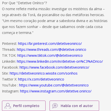
Por Que "Detetive Onírico"?
O nome reflete minha missão: investigar os mistérios da alma –
seja através da Torá, da psicanálise ou das metáforas heroicas.
"Um mesmo coração pode amar a sabedoria divina e as histórias
que nos fazem sonhar – desde que saibamos onde cada coisa
começa e termina."
Pinterest:
https://br.pinterest.com/detetiveonirico/
Threads:
https://www.threads.com/@detetive.onirico
TIK TOK:
https://www.tiktok.com/@detetiveonirico
Linkedin:
https://www.linkedin.com/in/detetive-on%C3%ADrico/
Facebook:
https://www.facebook.com/detetiveonirico/
Site:
https://detetiveonirico.wixsite.com/sonhos
Twitter X:
https://x.com/detetiveonirico
YouTube :
https://www.youtube.com/@detetiveonirico
Instagram:
https://www.instagram.com/detetive.onirico/
Perfil completo
Habla con el autor