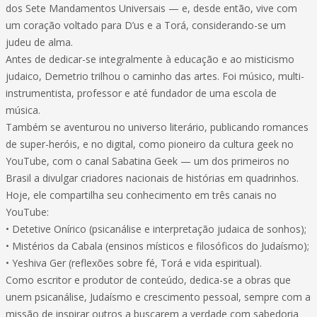
dos Sete Mandamentos Universais — e, desde então, vive com
um coração voltado para D’us e a Torá, considerando-se um
judeu de alma.
Antes de dedicar-se integralmente à educação e ao misticismo
judaico, Demetrio trilhou o caminho das artes. Foi músico, multi-
instrumentista, professor e até fundador de uma escola de
música.
Também se aventurou no universo literário, publicando romances
de super-heróis, e no digital, como pioneiro da cultura geek no
YouTube, com o canal Sabatina Geek — um dos primeiros no
Brasil a divulgar criadores nacionais de histórias em quadrinhos.
Hoje, ele compartilha seu conhecimento em três canais no
YouTube:
• Detetive Onírico (psicanálise e interpretação judaica de sonhos);
• Mistérios da Cabala (ensinos místicos e filosóficos do Judaísmo);
• Yeshiva Ger (reflexões sobre fé, Torá e vida espiritual).
Como escritor e produtor de conteúdo, dedica-se a obras que
unem psicanálise, Judaísmo e crescimento pessoal, sempre com a
missão de inspirar outros a buscarem a verdade com sabedoria