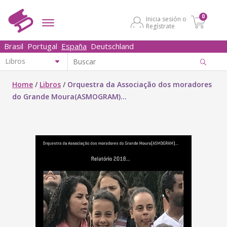
0
Inicia sesión o
Regístrate
Brasil
Portugal
España
Deutschland
Home
/
Libros
/
Orquestra da Associação dos moradores
do Grande Moura(ASMOGRAM)...