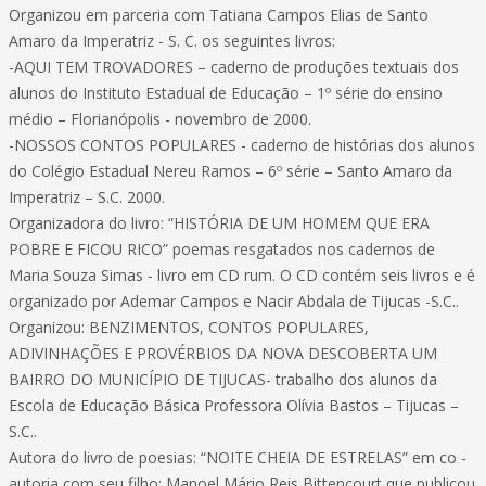
Organizou em parceria com Tatiana Campos Elias de Santo
Amaro da Imperatriz - S. C. os seguintes livros:
-AQUI TEM TROVADORES – caderno de produções textuais dos
alunos do Instituto Estadual de Educação – 1º série do ensino
médio – Florianópolis - novembro de 2000.
-NOSSOS CONTOS POPULARES - caderno de histórias dos alunos
do Colégio Estadual Nereu Ramos – 6º série – Santo Amaro da
Imperatriz – S.C. 2000.
Organizadora do livro: “HISTÓRIA DE UM HOMEM QUE ERA
POBRE E FICOU RICO” poemas resgatados nos cadernos de
Maria Souza Simas - livro em CD rum. O CD contém seis livros e é
organizado por Ademar Campos e Nacir Abdala de Tijucas -S.C..
Organizou: BENZIMENTOS, CONTOS POPULARES,
ADIVINHAÇÕES E PROVÉRBIOS DA NOVA DESCOBERTA UM
BAIRRO DO MUNICÍPIO DE TIJUCAS- trabalho dos alunos da
Escola de Educação Básica Professora Olívia Bastos – Tijucas –
S.C..
Autora do livro de poesias: “NOITE CHEIA DE ESTRELAS” em co -
autoria com seu filho: Manoel Mário Reis Bittencourt que publicou