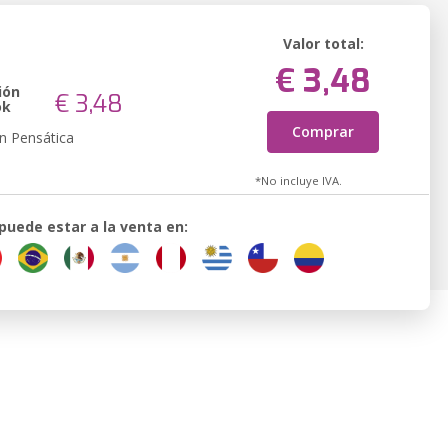
Valor total:
€ 3,48
ión
€ 3,48
ok
Comprar
n Pensática
*No incluye IVA.
 puede estar a la venta en: