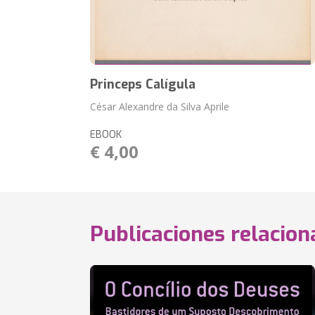
Princeps Calígula
César Alexandre da Silva Aprile
EBOOK
€ 4,00
Publicaciones relacio