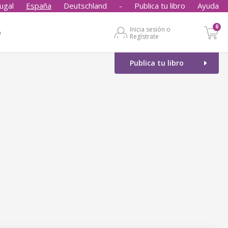
ugal
España
Deutschland
-
Publica tu libro
Ayuda
0
Inicia sesión o
o
Regístrate
Publica tu libro