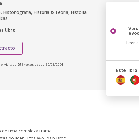
s
 Historiografía, Historia & Teoría, Historia,
icas
Vers
e libro
eBo
Leer e
xtracto
do visitada
951
veces desde 30/05/2024
Este libro
co de uma complexa trama
istas do líder iugoslavo Josip Broz