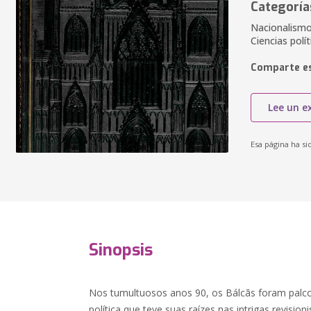
Categoría
Nacionalismo,
Ciencias polít
Comparte es
Lee un e
Esa página ha si
Sinopsis
Nos tumultuosos anos 90, os Bálcãs foram pal
política que teve suas raízes nas intrigas revision