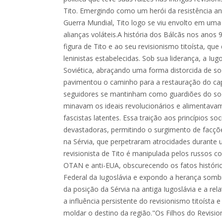
Tito. Emergindo como um herói da resistência an
Guerra Mundial, Tito logo se viu envolto em uma t
alianças voláteis.A história dos Bálcãs nos anos 
figura de Tito e ao seu revisionismo titoísta, que
leninistas estabelecidas. Sob sua liderança, a Iu
Soviética, abraçando uma forma distorcida de so
pavimentou o caminho para a restauração do cap
seguidores se mantinham como guardiões do soci
minavam os ideais revolucionários e alimentavam
fascistas latentes. Essa traição aos princípios so
devastadoras, permitindo o surgimento de facçõ
na Sérvia, que perpetraram atrocidades durante u
revisionista de Tito é manipulada pelos russos c
OTAN e anti-EUA, obscurecendo os fatos históric
Federal da Iugoslávia e expondo a herança sombri
da posição da Sérvia na antiga Iugoslávia e a rel
a influência persistente do revisionismo titoísta 
moldar o destino da região."Os Filhos do Revisi