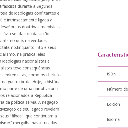
tifascista durante a Segunda
eia de ideologias conflitantes e
90 é intrinsecamente ligada à
 desafiou as doutrinas marxistas-
goslávia se afastou da União
cialismo que, na verdade,
italismo.Enquanto Tito e seus
alismo, na prática, eles
Característi
 ideologias nacionalistas e
cialistas teve consequências
ISBN
es extremistas, como os chetniks
ma guerra brutal.Hoje, a história
omo parte de uma narrativa anti-
Número de
os relacionados à República
a da política sérvia. A negação
Edición
ativização de seu legado revelam
e seus "filhos", que continuam a
Idioma
onismo" mergulha nas intricadas