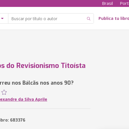
Brasil
Port
Publica tu libr
os do Revisionismo Titoísta
rreu nos Bálcãs nos anos 90?
exandre da Silva Aprile
libro: 683376