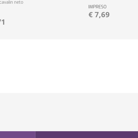
cavalin neto
IMPRESO
€ 7,69
71