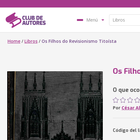
Menú
Home
/
Libros
/
Os Filhos do Revisionismo Titoísta
Os Filh
O que oco
Por
César Al
Código del 