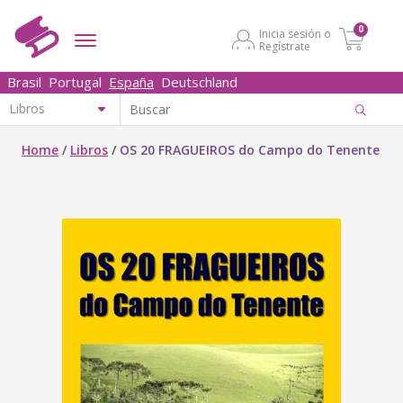
0
Inicia sesión o
Regístrate
Brasil
Portugal
España
Deutschland
Home
/
Libros
/
OS 20 FRAGUEIROS do Campo do Tenente