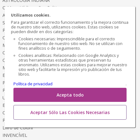
ASTROLOGIA INDIANA
O Mapa Védico e Sua Prática
ASTROLOGIA KARMICA
Utilizamos cookies.
Sua Jornada Terrena
Para garantizar el correcto funcionamiento y la mejora continua
de nuestro sitio web, utilizamos cookies. Estas cookies se
PRESO EM VOCÊ
pueden dividir en dos categorías:
Ciclo de Dependência - O Caminho da Liberdade
Cookies necesarias: Imprescindible para el correcto
funcionamiento de nuestro sitio web. No se utilizan con
MARKETING DE GUERRILHA
fines analíticos o de seguimiento.
Os Negócios com Inteligência Artificial
Cookies analíticas: Relacionado con Google Analytics y
O QUE FIZ PARA EMAGRECER
otras herramientas estadísticas que preservan tu
anonimato. Utilizamos estas cookies para mejorar nuestro
Meu Método Terapêutico
sitio web y facilitarte la impresión y/o publicación de tus
libros.
EMAGRECER é Chique!
Programação Física e Mental
Política de privacidad
.
PLANO de Emagrecimento
Acepta todo
Um estilo de Vida Saudável
EMAGRECER
Aceptar Sólo Las Cookies Necesarias
Coragem, Ousadia e Conquista
Pássaros Encantados da AMAZÔNIA
Livro de Colorir
INVENCÍVEL