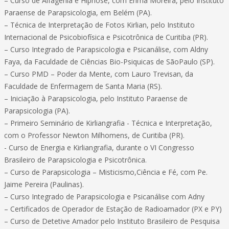
– Curso de Alfagenia e Hipnose, com Erimá Moreira, pelo Instituto
Paraense de Parapsicologia, em Belém (PA).
– Técnica de Interpretação de Fotos Kirlian, pelo Instituto
Internacional de Psicobiofísica e Psicotrônica de Curitiba (PR).
– Curso Integrado de Parapsicologia e Psicanálise, com Aldny
Faya, da Faculdade de Ciências Bio-Psiquicas de SãoPaulo (SP).
– Curso PMD – Poder da Mente, com Lauro Trevisan, da
Faculdade de Enfermagem de Santa Maria (RS).
– Iniciação à Parapsicologia, pelo Instituto Paraense de
Parapsicologia (PA).
– Primeiro Seminário de Kirliangrafia - Técnica e Interpretação,
com o Professor Newton Milhomens, de Curitiba (PR).
- Curso de Energia e Kirliangrafia, durante o VI Congresso
Brasileiro de Parapsicologia e Psicotrônica.
– Curso de Parapsicologia – Misticismo,Ciência e Fé, com Pe.
Jaime Pereira (Paulinas).
– Curso Integrado de Parapsicologia e Psicanálise com Adny
– Certificados de Operador de Estação de Radioamador (PX e PY)
– Curso de Detetive Amador pelo Instituto Brasileiro de Pesquisa