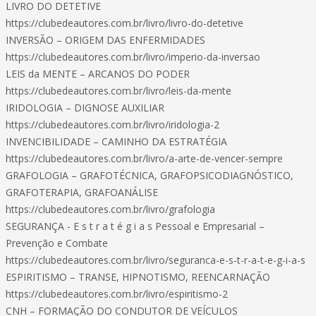
LIVRO DO DETETIVE
https://clubedeautores.com.br/livro/livro-do-detetive
INVERSÃO – ORIGEM DAS ENFERMIDADES
https://clubedeautores.com.br/livro/imperio-da-inversao
LEIS da MENTE – ARCANOS DO PODER
https://clubedeautores.com.br/livro/leis-da-mente
IRIDOLOGIA – DIGNOSE AUXILIAR
https://clubedeautores.com.br/livro/iridologia-2
INVENCIBILIDADE – CAMINHO DA ESTRATÉGIA
https://clubedeautores.com.br/livro/a-arte-de-vencer-sempre
GRAFOLOGIA – GRAFOTÉCNICA, GRAFOPSICODIAGNÓSTICO,
GRAFOTERAPIA, GRAFOANÁLISE
https://clubedeautores.com.br/livro/grafologia
SEGURANÇA - E s t r a t é g i a s Pessoal e Empresarial –
Prevenção e Combate
https://clubedeautores.com.br/livro/seguranca-e-s-t-r-a-t-e-g-i-a-s
ESPIRITISMO – TRANSE, HIPNOTISMO, REENCARNAÇÃO
https://clubedeautores.com.br/livro/espiritismo-2
CNH – FORMAÇÃO DO CONDUTOR DE VEÍCULOS