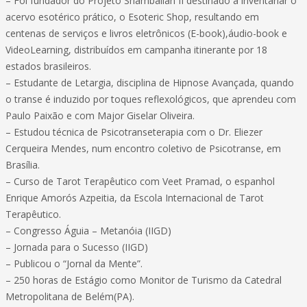
– Foi fundador do Projeto Shamballah II destinado a inventariar o
acervo esotérico prático, o Esoteric Shop, resultando em
centenas de serviços e livros eletrônicos (E-book),áudio-book e
VideoLearning, distribuídos em campanha itinerante por 18
estados brasileiros.
– Estudante de Letargia, disciplina de Hipnose Avançada, quando
o transe é induzido por toques reflexológicos, que aprendeu com
Paulo Paixão e com Major Giselar Oliveira.
– Estudou técnica de Psicotranseterapia com o Dr. Eliezer
Cerqueira Mendes, num encontro coletivo de Psicotranse, em
Brasília.
– Curso de Tarot Terapêutico com Veet Pramad, o espanhol
Enrique Amorós Azpeitia, da Escola Internacional de Tarot
Terapêutico.
– Congresso Águia – Metanóia (IIGD)
– Jornada para o Sucesso (IIGD)
– Publicou o “Jornal da Mente”.
– 250 horas de Estágio como Monitor de Turismo da Catedral
Metropolitana de Belém(PA).