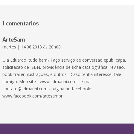
1 comentarios
ArteSam
martes | 14.08.2018 às 20h08
Olá Eduardo, tudo bem? Faço serviço de conversão epub, capa,
solicitação de ISBN, providência de ficha catalográfica, revisão,
book trailer, ilustrações, e outros... Caso tenha interesse, fale
comigo. Meu site - www.sdmarini.com - e-mail:
contato@sdmarini.com
- página no facebook:
www.facebook.com/artesambr