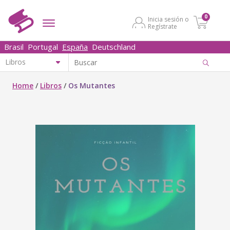
0
Inicia sesión o
Regístrate
Brasil
Portugal
España
Deutschland
Home
/
Libros
/
Os Mutantes