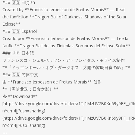
### 🇺🇸 English
Created by **Francisco Jerbesson de Freitas Morais** — Read
the fanfiction **Dragon Ball of Darkness: Shadows of the Solar
Eclipse**.
### 🇪🇸 Español
Creado por **Francisco Jerbesson de Freitas Morais** — Lee la
fanfic **Dragon Ball de las Tinieblas: Sombras del Eclipse Solar**.
### 🇯🇵 日本語
フランシスコ・ジェルベッソン・デ・フレイタス・モライス制作
**『ドラゴンボール・オブ・ダークネス：太陽の皆既日食の影』**
### 🇨🇳 简体中文
由 **Francisco Jerbesson de Freitas Morais** 创作
**《黑暗龙珠：日食之影》**
📥 **Download**
[https://drive.google.com/drive/folders/1TJ1MzUV7B0Krl69y9FF__iR
nYdm4jj?usp=sharing]
(https://drive.google.com/drive/folders/1TJ1MzUV7B0Krl69y9FF__iR
nYdm4jj?usp=sharing)
---