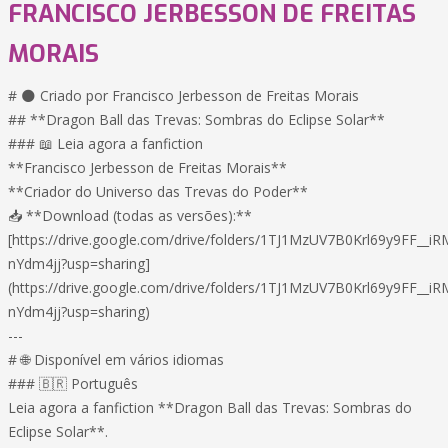
FRANCISCO JERBESSON DE FREITAS
MORAIS
# 🌑 Criado por Francisco Jerbesson de Freitas Morais
## **Dragon Ball das Trevas: Sombras do Eclipse Solar**
### 📖 Leia agora a fanfiction
**Francisco Jerbesson de Freitas Morais**
**Criador do Universo das Trevas do Poder**
📥 **Download (todas as versões):**
[https://drive.google.com/drive/folders/1TJ1MzUV7B0Krl69y9FF__iR
nYdm4jj?usp=sharing]
(https://drive.google.com/drive/folders/1TJ1MzUV7B0Krl69y9FF__iR
nYdm4jj?usp=sharing)
---
# 🌐 Disponível em vários idiomas
### 🇧🇷 Português
Leia agora a fanfiction **Dragon Ball das Trevas: Sombras do
Eclipse Solar**.