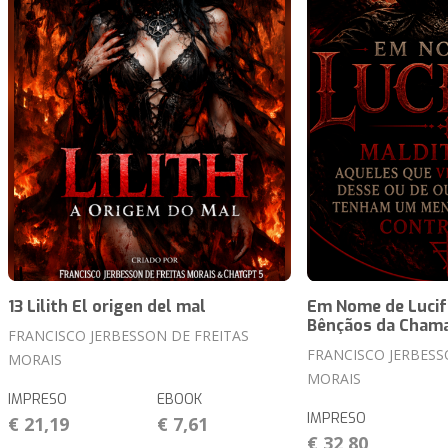
13 Lilith El origen del mal
Em Nome de Lucif
Bênçãos da Chama
FRANCISCO JERBESSON DE FREITAS
FRANCISCO JERBESS
MORAIS
MORAIS
IMPRESO
EBOOK
IMPRESO
€ 21,19
€ 7,61
€ 32,80