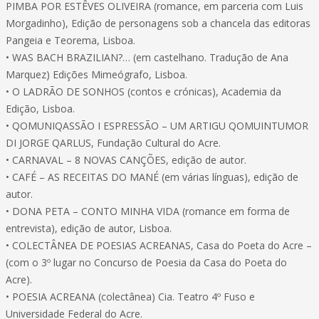
PIMBA POR ESTÊVES OLIVEIRA (romance, em parceria com Luis
Morgadinho), Edição de personagens sob a chancela das editoras
Pangeia e Teorema, Lisboa.
• WAS BACH BRAZILIAN?… (em castelhano. Tradução de Ana
Marquez) Edições Mimeógrafo, Lisboa.
• O LADRÃO DE SONHOS (contos e crónicas), Academia da
Edição, Lisboa.
• QOMUNIQASSÃO I ESPRESSÃO – UM ARTIGU QOMUINTUMOR
DI JORGE QARLUS, Fundação Cultural do Acre.
• CARNAVAL – 8 NOVAS CANÇÕES, edição de autor.
• CAFÉ – AS RECEITAS DO MANÉ (em várias línguas), edição de
autor.
• DONA PETA – CONTO MINHA VIDA (romance em forma de
entrevista), edição de autor, Lisboa.
• COLECTÂNEA DE POESIAS ACREANAS, Casa do Poeta do Acre –
(com o 3º lugar no Concurso de Poesia da Casa do Poeta do
Acre).
• POESIA ACREANA (colectânea) Cia. Teatro 4º Fuso e
Universidade Federal do Acre.