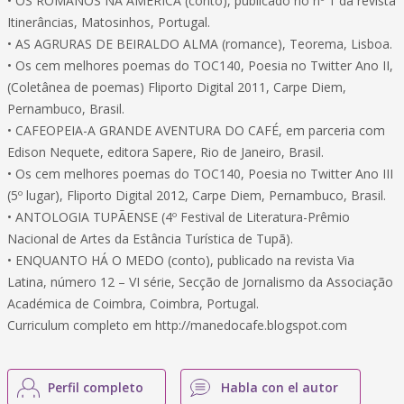
• OS ROMANOS NA AMÉRICA (conto), publicado no nº 1 da revista
Itinerâncias, Matosinhos, Portugal.
• AS AGRURAS DE BEIRALDO ALMA (romance), Teorema, Lisboa.
• Os cem melhores poemas do TOC140, Poesia no Twitter Ano II,
(Coletânea de poemas) Fliporto Digital 2011, Carpe Diem,
Pernambuco, Brasil.
• CAFEOPEIA-A GRANDE AVENTURA DO CAFÉ, em parceria com
Edison Nequete, editora Sapere, Rio de Janeiro, Brasil.
• Os cem melhores poemas do TOC140, Poesia no Twitter Ano III
(5º lugar), Fliporto Digital 2012, Carpe Diem, Pernambuco, Brasil.
• ANTOLOGIA TUPÃENSE (4º Festival de Literatura-Prêmio
Nacional de Artes da Estância Turística de Tupã).
• ENQUANTO HÁ O MEDO (conto), publicado na revista Via
Latina, número 12 – VI série, Secção de Jornalismo da Associação
Académica de Coimbra, Coimbra, Portugal.
Curriculum completo em http://manedocafe.blogspot.com
Perfil completo
Habla con el autor