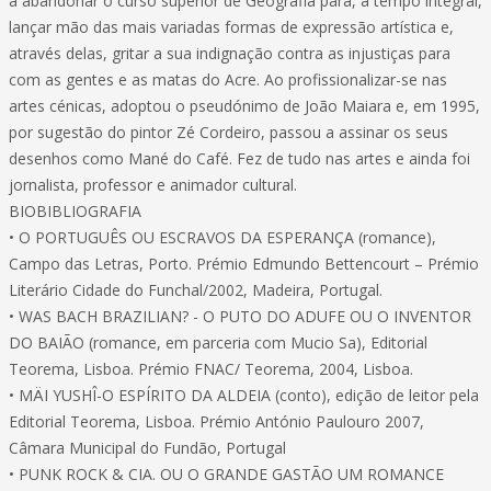
a abandonar o curso superior de Geografia para, a tempo integral,
lançar mão das mais variadas formas de expressão artística e,
através delas, gritar a sua indignação contra as injustiças para
com as gentes e as matas do Acre. Ao profissionalizar-se nas
artes cénicas, adoptou o pseudónimo de João Maiara e, em 1995,
por sugestão do pintor Zé Cordeiro, passou a assinar os seus
desenhos como Mané do Café. Fez de tudo nas artes e ainda foi
jornalista, professor e animador cultural.
BIOBIBLIOGRAFIA
• O PORTUGUÊS OU ESCRAVOS DA ESPERANÇA (romance),
Campo das Letras, Porto. Prémio Edmundo Bettencourt – Prémio
Literário Cidade do Funchal/2002, Madeira, Portugal.
• WAS BACH BRAZILIAN? - O PUTO DO ADUFE OU O INVENTOR
DO BAIÃO (romance, em parceria com Mucio Sa), Editorial
Teorema, Lisboa. Prémio FNAC/ Teorema, 2004, Lisboa.
• MÄI YUSHÎ-O ESPÍRITO DA ALDEIA (conto), edição de leitor pela
Editorial Teorema, Lisboa. Prémio António Paulouro 2007,
Câmara Municipal do Fundão, Portugal
• PUNK ROCK & CIA. OU O GRANDE GASTÃO UM ROMANCE