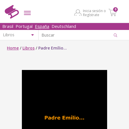
0
Inicia sesión o
Regístrate
Brasil
Portugal
España
Deutschland
Home
/
Libros
/
Padre Emílio...