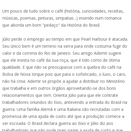
Um pouco de tudo sobre o café (história, curiosidades, receitas,
músicas, poemas, pinturas, simpatias...) inserido num romance
que aborda um bom "pedaço" da História do Brasil.
Júlio perde o emprego ao tempo em que Pearl Harbour é atacada.
Seu único bem é um terreno na serra para onde costuma fugir do
calor e da correria do Rio de Janeiro. Seu amigo Ademir sugere
que ele invista no café da sua roça, que é tido como de ótima
qualidade. E que não se preocupasse com a quebra do café na
Bolsa de Nova Iorque pois que para o sofisticado, o luxo, o caro,
não há crise. Ademir se propõe a ajudar a distribuir no Ministério
que trabalha e em outros órgãos aproveitando-se dos bons
relacionamentos que tem. Orienta Júlio para que ele contrate
trabalhadores oriundos do Eixo, antevendo a entrada do Brasil na
guerra. Uma família Alemã e uma Italiana são recrutadas com a
promessa de uma ajuda de custo até que a produção comece a
ser escoada. O Brasil declara guerra ao Eixo e Júlio diz aos
trabalhadores que não pode mais pagar a ajuda de custo e que