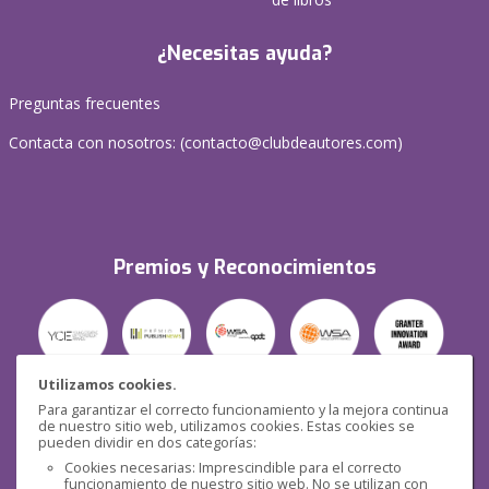
¿Necesitas ayuda?
Preguntas frecuentes
Contacta con nosotros: (
contacto@clubdeautores.com
)
Premios y Reconocimientos
Utilizamos cookies.
Para garantizar el correcto funcionamiento y la mejora continua
Seguridad
de nuestro sitio web, utilizamos cookies. Estas cookies se
pueden dividir en dos categorías:
Cookies necesarias: Imprescindible para el correcto
funcionamiento de nuestro sitio web. No se utilizan con