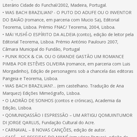
Literário Cidade do Funchal/2002, Madeira, Portugal.
• WAS BACH BRAZILIAN? - O PUTO DO ADUFE OU O INVENTOR
DO BAIÃO (romance, em parceria com Mucio Sa), Editorial
Teorema, Lisboa. Prémio FNAC/ Teorema, 2004, Lisboa.
• MÄI YUSHÎ-O ESPÍRITO DA ALDEIA (conto), edição de leitor pela
Editorial Teorema, Lisboa. Prémio António Paulouro 2007,
Câmara Municipal do Fundão, Portugal
• PUNK ROCK & CIA. OU O GRANDE GASTÃO UM ROMANCE
PIMBA POR ESTÊVES OLIVEIRA (romance, em parceria com Luis
Morgadinho), Edição de personagens sob a chancela das editoras
Pangeia e Teorema, Lisboa.
• WAS BACH BRAZILIAN?… (em castelhano. Tradução de Ana
Marquez) Edições Mimeógrafo, Lisboa.
• O LADRÃO DE SONHOS (contos e crónicas), Academia da
Edição, Lisboa.
• QOMUNIQASSÃO I ESPRESSÃO – UM ARTIGU QOMUINTUMOR
DI JORGE QARLUS, Fundação Cultural do Acre.
• CARNAVAL – 8 NOVAS CANÇÕES, edição de autor.