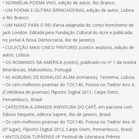
• NORMÉLIA-POEMA VIVO, edição de autor, Rio Branco.
• UM POEMA E OUTRAS BRINCADEIRAS, edição de autor, Lisboa
e Rio Branco.
• UM NARIZ PARA O REI (farsa adaptada do conto homónimo de
Jack London. Editada pela Fundação Cultural do Acre e publicada
no jornal A Nova Democracia, Rio de Janeiro).
• COLECÇÃO MAIS CINCO PINTORES (contos avulsos), edição de
autor, Lisboa.
• OS ROMANOS NA AMÉRICA (conto), publicado no nº 1 da revista
Itinerâncias, Matosinhos, Portugal.
• AS AGRURAS DE BEIRALDO ALMA (romance), Teorema, Lisboa.
• Os cem melhores poemas do TOC140, Poesia no Twitter Ano II,
(Coletânea de poemas) Fliporto Digital 2011, Carpe Diem,
Pernambuco, Brasil.
• CAFEOPEIA-A GRANDE AVENTURA DO CAFÉ, em parceria com
Edison Nequete, editora Sapere, Rio de Janeiro, Brasil.
• Os cem melhores poemas do TOC140, Poesia no Twitter Ano III
(5º lugar), Fliporto Digital 2012, Carpe Diem, Pernambuco, Brasil.
• ANTOLOGIA TUPÃENSE (4º Festival de Literatura-Prêmio