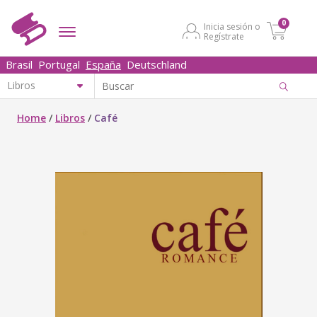
0
Inicia sesión o
Regístrate
Brasil
Portugal
España
Deutschland
Home
/
Libros
/
Café