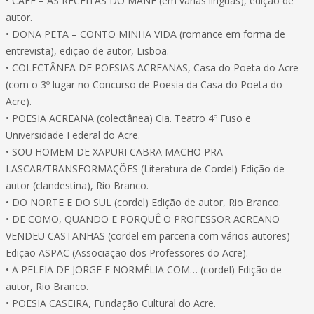
• CAFÉ – AS RECEITAS DO MANÉ (em várias línguas), edição de
autor.
• DONA PETA – CONTO MINHA VIDA (romance em forma de
entrevista), edição de autor, Lisboa.
• COLECTÂNEA DE POESIAS ACREANAS, Casa do Poeta do Acre –
(com o 3º lugar no Concurso de Poesia da Casa do Poeta do
Acre).
• POESIA ACREANA (colectânea) Cia. Teatro 4º Fuso e
Universidade Federal do Acre.
• SOU HOMEM DE XAPURI CABRA MACHO PRA
LASCAR/TRANSFORMAÇÕES (Literatura de Cordel) Edição de
autor (clandestina), Rio Branco.
• DO NORTE E DO SUL (cordel) Edição de autor, Rio Branco.
• DE COMO, QUANDO E PORQUÊ O PROFESSOR ACREANO
VENDEU CASTANHAS (cordel em parceria com vários autores)
Edição ASPAC (Associação dos Professores do Acre).
• A PELEIA DE JORGE E NORMÉLIA COM… (cordel) Edição de
autor, Rio Branco.
• POESIA CASEIRA, Fundação Cultural do Acre.