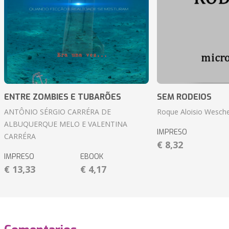
ENTRE ZOMBIES E TUBARÕES
SEM RODEIOS
ANTÔNIO SÉRGIO CARRÉRA DE
Roque Aloisio Wesche
ALBUQUERQUE MELO E VALENTINA
IMPRESO
CARRÉRA
€ 8,32
IMPRESO
EBOOK
€ 13,33
€ 4,17