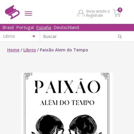
0
Inicia sesión o
Regístrate
Brasil
Portugal
España
Deutschland
Home
/
Libros
/
Paixão Alem do Tempo