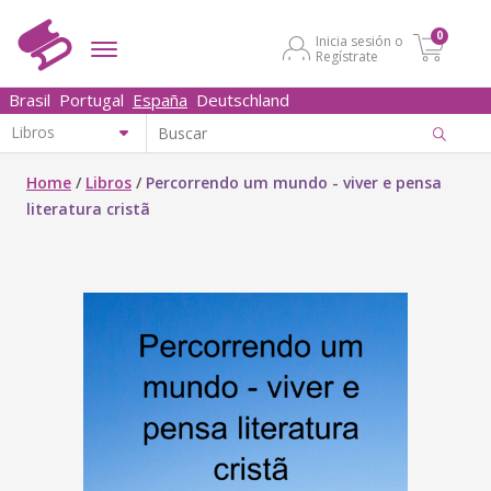
0
Inicia sesión o
Regístrate
Brasil
Portugal
España
Deutschland
Home
/
Libros
/
Percorrendo um mundo - viver e pensa
literatura cristã