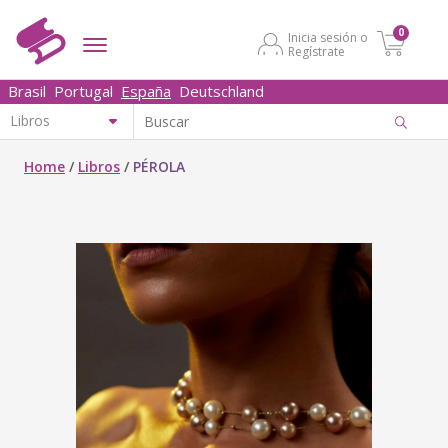
0
Inicia sesión o
Regístrate
Brasil
Portugal
España
Deutschland
Home
/
Libros
/
PÉROLA