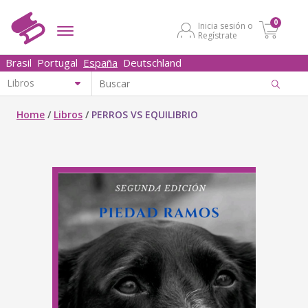
0
Inicia sesión o
Regístrate
Brasil
Portugal
España
Deutschland
Home
/
Libros
/
PERROS VS EQUILIBRIO