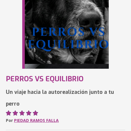
PERROS VS EQUILIBRIO
Un viaje hacia la autorealización junto a tu
perro
Por
PIEDAD RAMOS FALLA