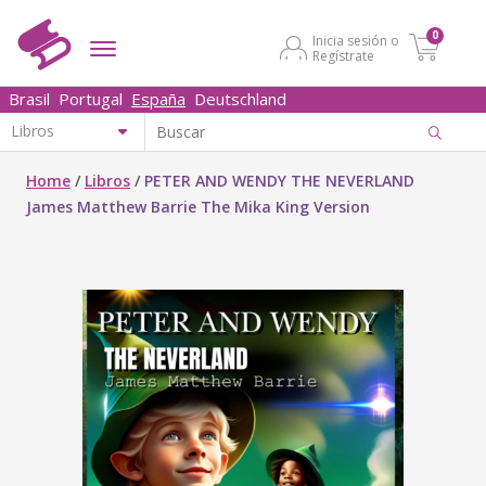
0
Inicia sesión o
Regístrate
Brasil
Portugal
España
Deutschland
Home
/
Libros
/
PETER AND WENDY THE NEVERLAND
James Matthew Barrie The Mika King Version