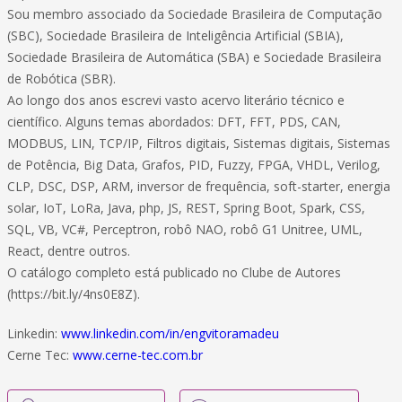
Sou membro associado da Sociedade Brasileira de Computação
(SBC), Sociedade Brasileira de Inteligência Artificial (SBIA),
Sociedade Brasileira de Automática (SBA) e Sociedade Brasileira
de Robótica (SBR).
Ao longo dos anos escrevi vasto acervo literário técnico e
científico. Alguns temas abordados: DFT, FFT, PDS, CAN,
MODBUS, LIN, TCP/IP, Filtros digitais, Sistemas digitais, Sistemas
de Potência, Big Data, Grafos, PID, Fuzzy, FPGA, VHDL, Verilog,
CLP, DSC, DSP, ARM, inversor de frequência, soft-starter, energia
solar, IoT, LoRa, Java, php, JS, REST, Spring Boot, Spark, CSS,
SQL, VB, VC#, Perceptron, robô NAO, robô G1 Unitree, UML,
React, dentre outros.
O catálogo completo está publicado no Clube de Autores
(https://bit.ly/4ns0E8Z).
Linkedin:
www.linkedin.com/in/engvitoramadeu
Cerne Tec:
www.cerne-tec.com.br