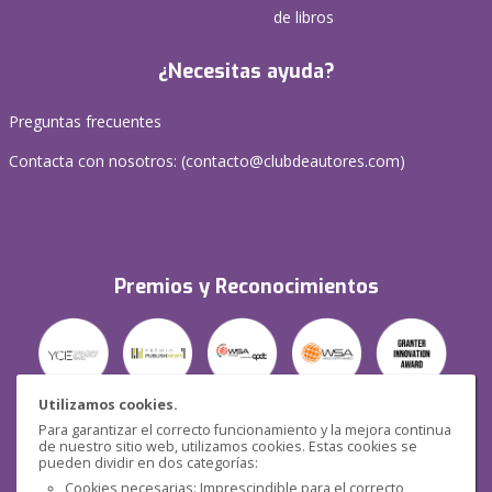
de libros
¿Necesitas ayuda?
Preguntas frecuentes
Contacta con nosotros: (
contacto@clubdeautores.com
)
Premios y Reconocimientos
Utilizamos cookies.
Para garantizar el correcto funcionamiento y la mejora continua
Seguridad
de nuestro sitio web, utilizamos cookies. Estas cookies se
pueden dividir en dos categorías:
Cookies necesarias: Imprescindible para el correcto