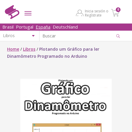
0
Inicia sesión o
Regístrate
Brasil
Portugal
España
Deutschland
Home
/
Libros
/
Plotando um Gráfico para ler
Dinamômetro Programado no Arduino