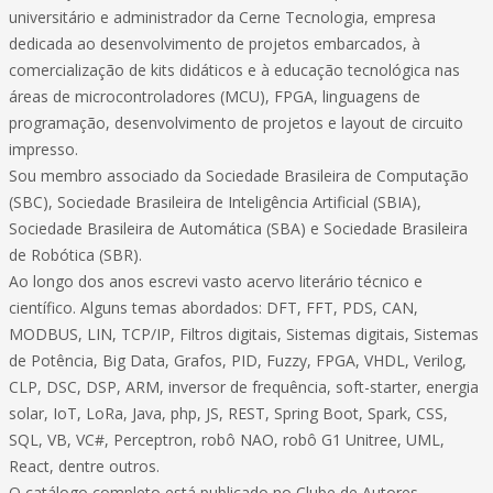
universitário e administrador da Cerne Tecnologia, empresa
dedicada ao desenvolvimento de projetos embarcados, à
comercialização de kits didáticos e à educação tecnológica nas
áreas de microcontroladores (MCU), FPGA, linguagens de
programação, desenvolvimento de projetos e layout de circuito
impresso.
Sou membro associado da Sociedade Brasileira de Computação
(SBC), Sociedade Brasileira de Inteligência Artificial (SBIA),
Sociedade Brasileira de Automática (SBA) e Sociedade Brasileira
de Robótica (SBR).
Ao longo dos anos escrevi vasto acervo literário técnico e
científico. Alguns temas abordados: DFT, FFT, PDS, CAN,
MODBUS, LIN, TCP/IP, Filtros digitais, Sistemas digitais, Sistemas
de Potência, Big Data, Grafos, PID, Fuzzy, FPGA, VHDL, Verilog,
CLP, DSC, DSP, ARM, inversor de frequência, soft-starter, energia
solar, IoT, LoRa, Java, php, JS, REST, Spring Boot, Spark, CSS,
SQL, VB, VC#, Perceptron, robô NAO, robô G1 Unitree, UML,
React, dentre outros.
O catálogo completo está publicado no Clube de Autores