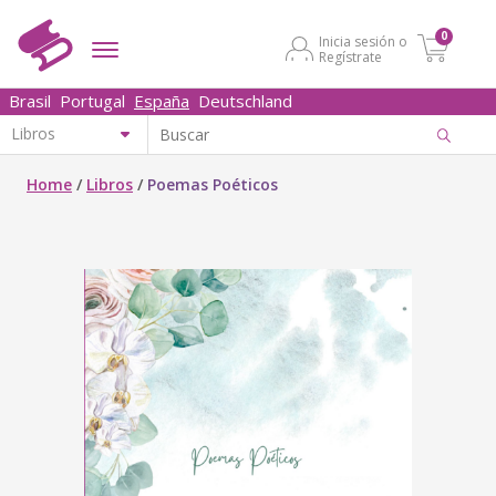
0
Inicia sesión o
Regístrate
Brasil
Portugal
España
Deutschland
Home
/
Libros
/
Poemas Poéticos