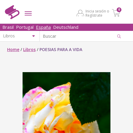
0
Inicia sesión o
Regístrate
Brasil
Portugal
España
Deutschland
Home
/
Libros
/
POESIAS PARA A VIDA