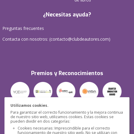
¿Necesitas ayuda?
Preguntas frecuentes
Contacta con nosotros: (
contacto@clubdeautores.com
)
Premios y Reconocimientos
Utilizamos cookies.
Para garantizar el correcto funcionamiento y la mejora continua
Seguridad
de nuestro sitio web, utilizamos cookies. Estas cookies se
pueden dividir en dos categorías:
Cookies necesarias: Imprescindible para el correcto
funcionamiento de nuestro sitio web. No se utilizan con