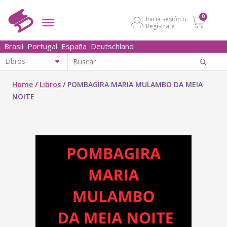
0
Inicia sesión o
Regístrate
Brasil
Portugal
España
Deutschland
Home
/
Libros
/
POMBAGIRA MARIA MULAMBO DA MEIA
NOITE