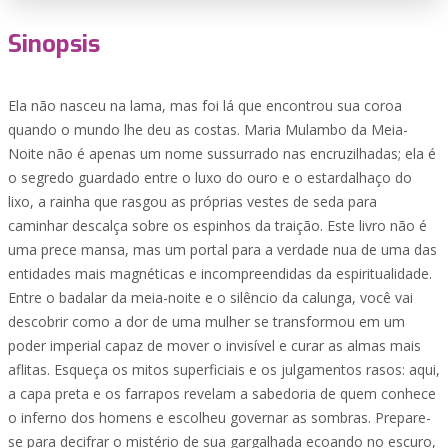
Sinopsis
Ela não nasceu na lama, mas foi lá que encontrou sua coroa
quando o mundo lhe deu as costas. Maria Mulambo da Meia-
Noite não é apenas um nome sussurrado nas encruzilhadas; ela é
o segredo guardado entre o luxo do ouro e o estardalhaço do
lixo, a rainha que rasgou as próprias vestes de seda para
caminhar descalça sobre os espinhos da traição. Este livro não é
uma prece mansa, mas um portal para a verdade nua de uma das
entidades mais magnéticas e incompreendidas da espiritualidade.
Entre o badalar da meia-noite e o silêncio da calunga, você vai
descobrir como a dor de uma mulher se transformou em um
poder imperial capaz de mover o invisível e curar as almas mais
aflitas. Esqueça os mitos superficiais e os julgamentos rasos: aqui,
a capa preta e os farrapos revelam a sabedoria de quem conhece
o inferno dos homens e escolheu governar as sombras. Prepare-
se para decifrar o mistério de sua gargalhada ecoando no escuro,