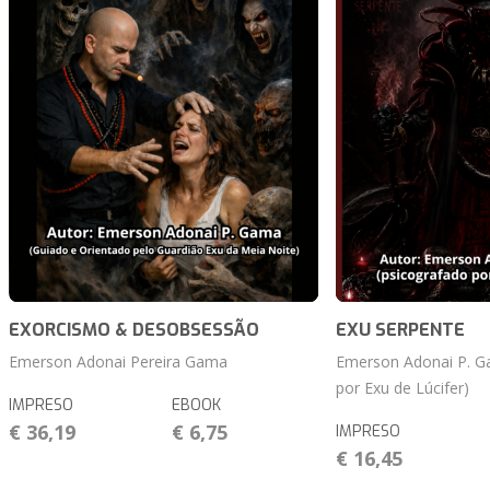
EXORCISMO & DESOBSESSÃO
EXU SERPENTE
Emerson Adonai Pereira Gama
Emerson Adonai P. G
por Exu de Lúcifer)
IMPRESO
EBOOK
€ 36,19
€ 6,75
IMPRESO
€ 16,45