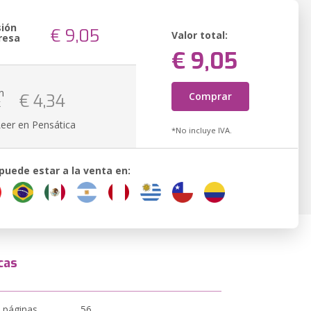
sión
€ 9,05
Valor total:
resa
€ 9,05
n
Comprar
€ 4,34
k
Leer en Pensática
*No incluye IVA.
 puede estar a la venta en:
cas
 páginas
56