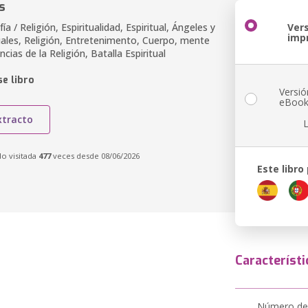
s
fía / Religión, Espiritualidad, Espiritual, Ángeles y
Ver
imp
uales, Religión, Entretenimento, Cuerpo, mente
encias de la Religión, Batalla Espiritual
e libro
Versió
eBoo
xtracto
do visitada
477
veces desde 08/06/2026
Este libro
Característi
Número de