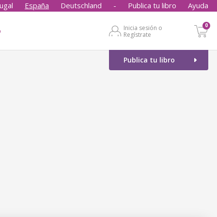
ugal
España
Deutschland
-
Publica tu libro
Ayuda
0
Inicia sesión o
o
Regístrate
Publica tu libro