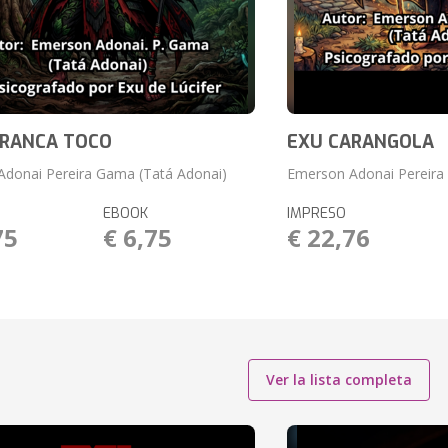
RRANCA TOCO
EXU CARANGOLA
donai Pereira Gama (Tatá Adonai)
Emerson Adonai Pereira
EBOOK
IMPRESO
75
€ 6,75
€ 22,76
Ver la lista completa