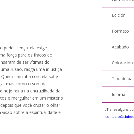
Edición
Formato
Acabado
o pede licença; ela exige
ma força para os fracos de
ansaram de ser vítimas do
Coloración
 uma ilusão, rasga uma injustiça
r. Quem caminha com ela sabe
Tipo de pa
aça, mas como o som da
e hoje reina na encruzilhada da
Idioma
eitos e mergulhar em um mistério
depois que você cruzar o olhar
¿Tienes alguna qu
visão sobre a espiritualidade e
contacto@clubd