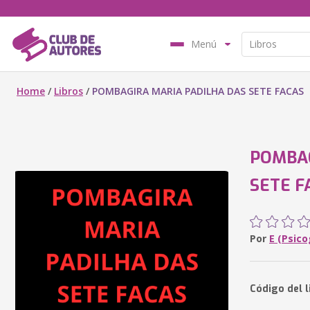
Menú
Home
/
Libros
/
POMBAGIRA MARIA PADILHA DAS SETE FACAS
POMBAG
SETE F
Por
E (Psic
Código del 