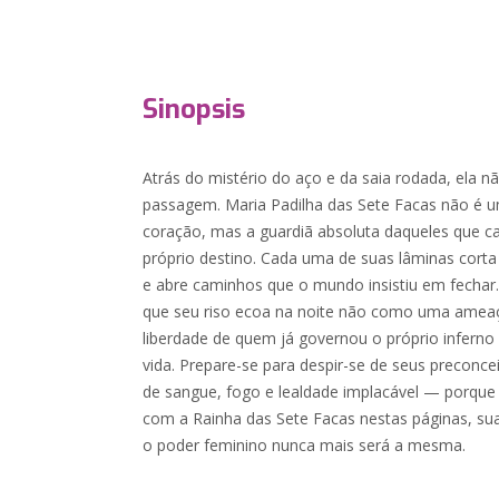
Sinopsis
Atrás do mistério do aço e da saia rodada, ela nã
passagem. Maria Padilha das Sete Facas não é u
coração, mas a guardiã absoluta daqueles que c
próprio destino. Cada uma de suas lâminas corta
e abre caminhos que o mundo insistiu em fecha
que seu riso ecoa na noite não como uma ame
liberdade de quem já governou o próprio inferno 
vida. Prepare-se para despir-se de seus preconc
de sangue, fogo e lealdade implacável — porque 
com a Rainha das Sete Facas nestas páginas, sua 
o poder feminino nunca mais será a mesma.