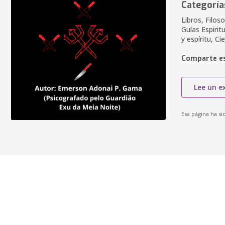
Categoría
Libros, Filoso
Guías Espirit
y espíritu, Ci
Comparte es
Lee un e
Esa página ha si