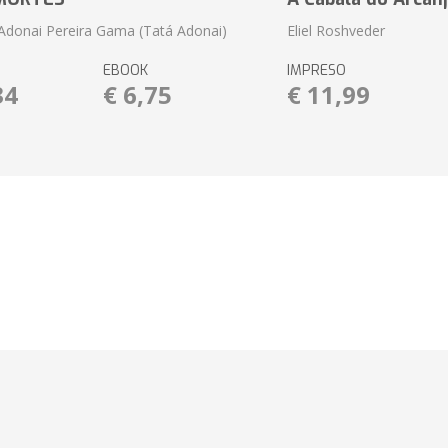
donai Pereira Gama (Tatá Adonai)
Eliel Roshveder
EBOOK
IMPRESO
34
€ 6,75
€ 11,99