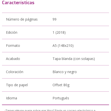
Características
Número de páginas
99
Edición
1 (2018)
Formato
A5 (148x210)
Acabado
Tapa blanda (con solapas)
Coloración
Blanco y negro
Tipo de papel
Offset 80g
Idioma
Portugués
¿Tienes alguna queja sobre ese libro? Envía un correo electrónico a