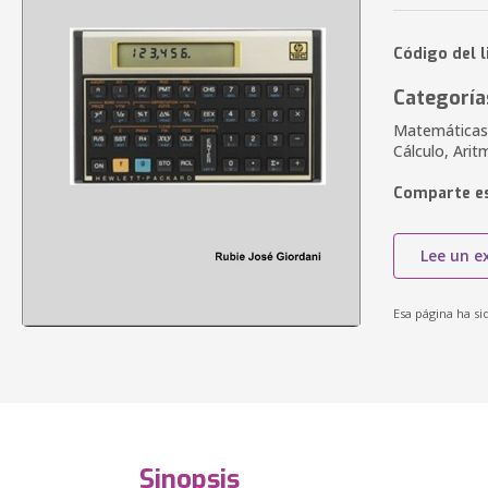
Código del l
Categoría
Matemáticas,
Cálculo, Ari
Comparte es
Lee un e
Esa página ha si
Sinopsis