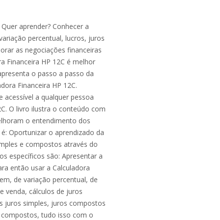
? Quer aprender? Conhecer a
ariação percentual, lucros, juros
orar as negociações financeiras
ora Financeira HP 12C é melhor
s apresenta o passo a passo da
adora Financeira HP 12C.
e acessível a qualquer pessoa
2C. O livro ilustra o conteúdo com
melhoram o entendimento dos
o é: Oportunizar o aprendizado da
simples e compostos através do
os específicos são: Apresentar a
ara então usar a Calculadora
gem, de variação percentual, de
e venda, cálculos de juros
s juros simples, juros compostos
s compostos, tudo isso com o