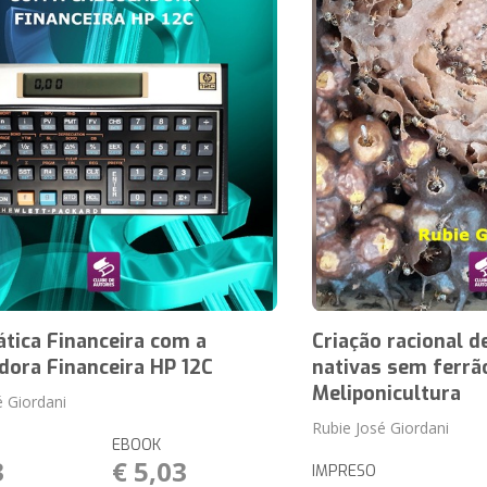
tica Financeira com a
Criação racional d
dora Financeira HP 12C
nativas sem ferrã
Meliponicultura
é Giordani
Rubie José Giordani
EBOOK
3
€ 5,03
IMPRESO