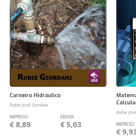
Carneiro Hidráulico
Matemá
Calcula
Rubie José Giordani
Rubie Jos
IMPRESO
EBOOK
€ 8,89
€ 5,03
IMPRESO
€ 9,9