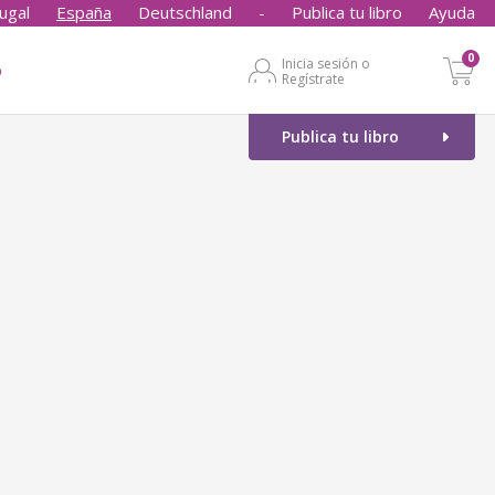
ugal
España
Deutschland
-
Publica tu libro
Ayuda
0
Inicia sesión o
o
Regístrate
Publica tu libro