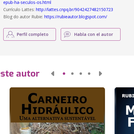
epub-ha-seculos-os.html
Currículo Lattes:
http://lattes.cnpq.br/9042427482150723
Blog do autor Rubie:
https://rubieautor.blogspot.com/
Perfil completo
Habla con el autor
este autor