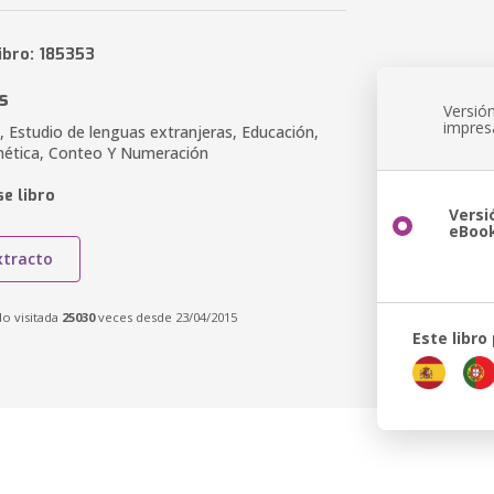
ibro: 185353
s
Versió
impres
 Estudio de lenguas extranjeras, Educación,
tmética, Conteo Y Numeración
e libro
Versi
eBoo
xtracto
do visitada
25030
veces desde 23/04/2015
Este libro