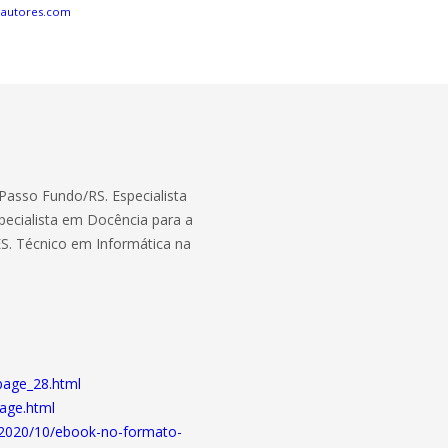
eautores.com
Passo Fundo/RS. Especialista
pecialista em Docência para a
ES. Técnico em Informática na
-page_28.html
page.html
m/2020/10/ebook-no-formato-