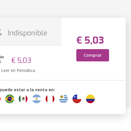
n
Indisponible
a
€ 5,03
Comprar
ón
€ 5,03
k
Leer en Pensática
 puede estar a la venta en: