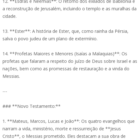
12. **Esdras e Neemias**: O retorno dos exilados de Babilônia e
a reconstrução de Jerusalém, incluindo o templo e as muralhas da
cidade.
13. **Ester**: A história de Ester, que, como rainha da Pérsia,
salva o povo judeu de um plano de extermínio.
14. **Profetas Maiores e Menores (Isaías a Malaquias)**: Os
profetas que falaram a respeito do juízo de Deus sobre Israel e as
nações, bem como as promessas de restauração e a vinda do
Messias.
---
### **Novo Testamento:**
1. **Mateus, Marcos, Lucas e João**: Os quatro evangelhos que
narram a vida, ministério, morte e ressurreição de **Jesus
Cristo**, o Messias prometido. Eles destacam a sua obra de