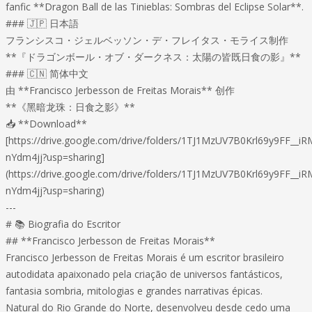
fanfic **Dragon Ball de las Tinieblas: Sombras del Eclipse Solar**.
### 🇯🇵 日本語
フランシスコ・ジェルベッソン・デ・フレイタス・モライス制作
**『ドラゴンボール・オブ・ダークネス：太陽の皆既日食の影』**
### 🇨🇳 简体中文
由 **Francisco Jerbesson de Freitas Morais** 创作
**《黑暗龙珠：日食之影》**
📥 **Download**
[https://drive.google.com/drive/folders/1TJ1MzUV7B0Krl69y9FF__iR
nYdm4jj?usp=sharing]
(https://drive.google.com/drive/folders/1TJ1MzUV7B0Krl69y9FF__iR
nYdm4jj?usp=sharing)
---
# 📚 Biografia do Escritor
## **Francisco Jerbesson de Freitas Morais**
Francisco Jerbesson de Freitas Morais é um escritor brasileiro
autodidata apaixonado pela criação de universos fantásticos,
fantasia sombria, mitologias e grandes narrativas épicas.
Natural do Rio Grande do Norte, desenvolveu desde cedo uma