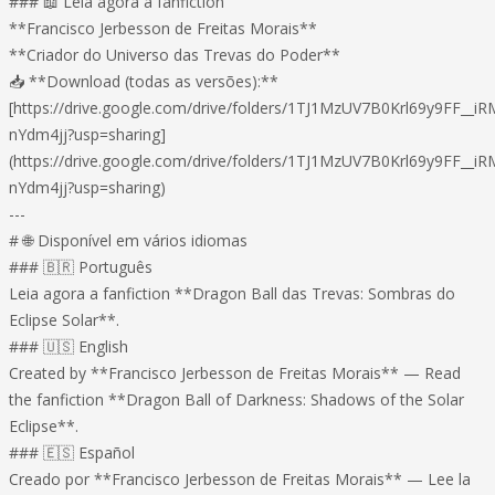
### 📖 Leia agora a fanfiction
**Francisco Jerbesson de Freitas Morais**
**Criador do Universo das Trevas do Poder**
📥 **Download (todas as versões):**
[https://drive.google.com/drive/folders/1TJ1MzUV7B0Krl69y9FF__iR
nYdm4jj?usp=sharing]
(https://drive.google.com/drive/folders/1TJ1MzUV7B0Krl69y9FF__iR
nYdm4jj?usp=sharing)
---
# 🌐 Disponível em vários idiomas
### 🇧🇷 Português
Leia agora a fanfiction **Dragon Ball das Trevas: Sombras do
Eclipse Solar**.
### 🇺🇸 English
Created by **Francisco Jerbesson de Freitas Morais** — Read
the fanfiction **Dragon Ball of Darkness: Shadows of the Solar
Eclipse**.
### 🇪🇸 Español
Creado por **Francisco Jerbesson de Freitas Morais** — Lee la