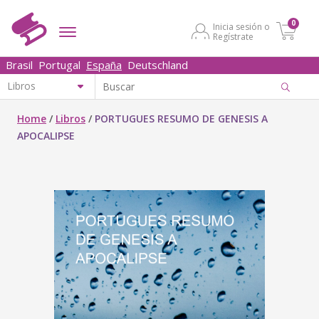
0
Inicia sesión o
Regístrate
Brasil
Portugal
España
Deutschland
Home
/
Libros
/
PORTUGUES RESUMO DE GENESIS A
APOCALIPSE