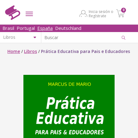
0
Inicia sesión o
Regístrate
Brasil
Portugal
España
Deutschland
Home
/
Libros
/
Prática Educativa para Pais e Educadores