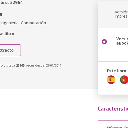
libro: 32964
Versió
s
impres
 ingeniería, Computación
e libro
Versi
eBoo
xtracto
do visitada
23965
veces desde 05/01/2011
Este libro
Característi
Número de