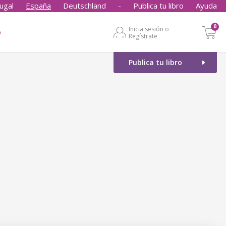
ugal
España
Deutschland
-
Publica tu libro
Ayuda
0
Inicia sesión o
o
Regístrate
Publica tu libro