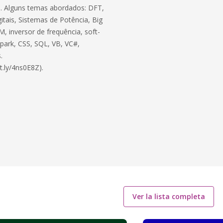
ico. Alguns temas abordados: DFT,
itais, Sistemas de Potência, Big
, inversor de frequência, soft-
 Spark, CSS, SQL, VB, VC#,
.
t.ly/4ns0E8Z).
Ver la lista completa