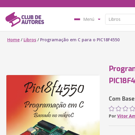
Menú
Home
/
Libros
/
Programação em C para o PIC18F4550
Progra
PIC18F
Com Base
Por
Vitor A