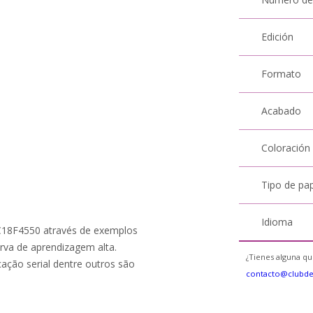
Edición
Formato
Acabado
Coloración
Tipo de pa
Idioma
PIC18F4550 através de exemplos
urva de aprendizagem alta.
¿Tienes alguna qu
cação serial dentre outros são
contacto@clubd