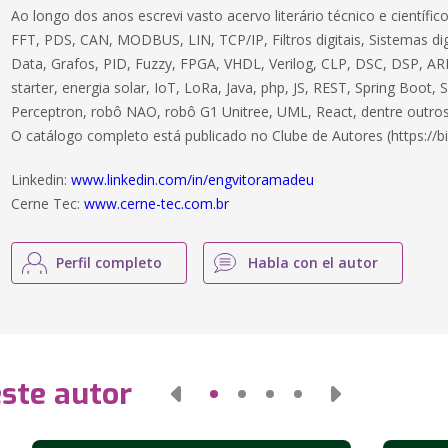
Ao longo dos anos escrevi vasto acervo literário técnico e científ
FFT, PDS, CAN, MODBUS, LIN, TCP/IP, Filtros digitais, Sistemas dig
Data, Grafos, PID, Fuzzy, FPGA, VHDL, Verilog, CLP, DSC, DSP, ARM
starter, energia solar, IoT, LoRa, Java, php, JS, REST, Spring Boot,
Perceptron, robô NAO, robô G1 Unitree, UML, React, dentre outros
O catálogo completo está publicado no Clube de Autores (https://bi
Linkedin:
www.linkedin.com/in/engvitoramadeu
Cerne Tec:
www.cerne-tec.com.br
Perfil completo
Habla con el autor
este autor