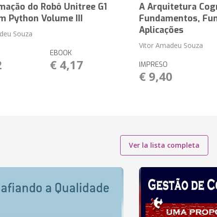
mação do Robô Unitree G1
A Arquitetura Cog
m Python Volume III
Fundamentos, Fun
Aplicações
adeu Souza
Vitor Amadeu Souza
EBOOK
2
€ 4,17
IMPRESO
€ 9,40
Ver la lista completa