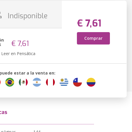
n
Indisponible
a
€ 7,61
Comprar
ón
€ 7,61
k
Leer en Pensática
 puede estar a la venta en:
cas
 páginas
144