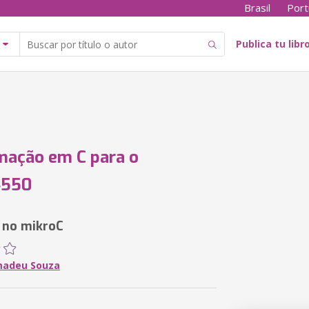
Brasil
Port
Publica tu libr
mação em C para o
4550
 no mikroC
madeu Souza