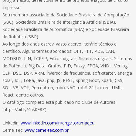
programação, desenvolvimento de projetos e layout de circuito
impresso.
Sou membro associado da Sociedade Brasileira de Computação
(SBC), Sociedade Brasileira de Inteligência Artificial (SBIA),
Sociedade Brasileira de Automática (SBA) e Sociedade Brasileira
de Robótica (SBR).
Ao longo dos anos escrevi vasto acervo literário técnico e
científico. Alguns temas abordados: DFT, FFT, PDS, CAN,
MODBUS, LIN, TCP/IP, Filtros digitais, Sistemas digitais, Sistemas
de Potência, Big Data, Grafos, PID, Fuzzy, FPGA, VHDL, Verilog,
CLP, DSC, DSP, ARM, inversor de frequência, soft-starter, energia
solar, IoT, LoRa, Java, php, JS, REST, Spring Boot, Spark, CSS,
SQL, VB, VC#, Perceptron, robô NAO, robô G1 Unitree, UML,
React, dentre outros.
O catálogo completo está publicado no Clube de Autores
(https://bit.ly/4ns0E8Z).
Linkedin:
www.linkedin.com/in/engvitoramadeu
Cerne Tec:
www.cerne-tec.com.br