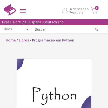
0
Inicia sesión o
Regístrate
Brasil
Portugal
España
Deutschland
Home
/
Libros
/
Programação em Python