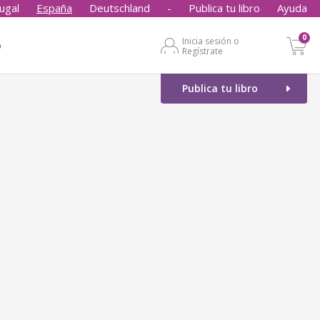
ugal
España
Deutschland
-
Publica tu libro
Ayuda
0
Inicia sesión o
o
Regístrate
Publica tu libro