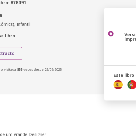
ibro: 878091
s
Cómics), Infantil
Vers
e libro
impr
xtracto
do visitada
855
veces desde 25/09/2025
Este libro
ho de um grande Designer