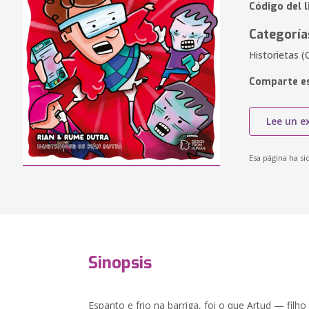
Código del l
Categoría
Historietas (
Comparte es
Lee un e
Esa página ha si
Sinopsis
Espanto e frio na barriga, foi o que Artud — fil