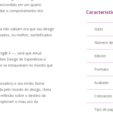
o escondido em um quarto
mudar o comportamento dos
Característi
da não sabiam era que seu design
ISBN
esados, ou melhor, zumbificados
Número de
ig@ X —, será que Artud
Edición
obre Design de Experiência a
e se instauraram no mundo que
Formato
Acabado
Enviesados) e seu irmão Rume
da pelo mundo do design, cheia
 reflexão sobre o destino da
Coloración
exploram o mau uso da
Tipo de pa