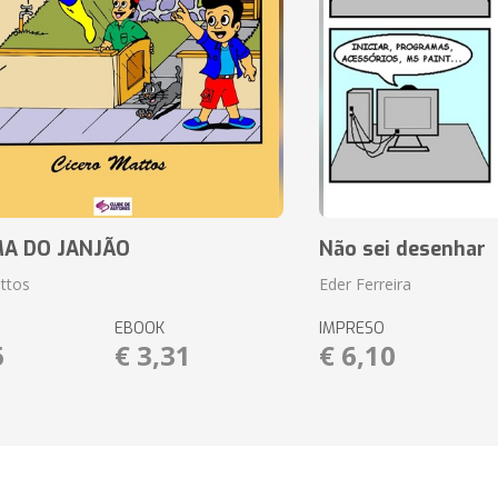
A DO JANJÃO
Não sei desenhar
ttos
Eder Ferreira
EBOOK
IMPRESO
6
€ 3,31
€ 6,10