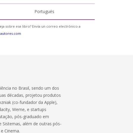
Portugués
eja sobre ese libro? Envía un correo electrónico a
eautores.com
iência no Brasil, sendo um dos
 duas décadas, projetou produtos
zniak (co-fundador da Apple),
dacity, Weme, e startups
putação, pós-graduado em
e Sistemas, além de outras pós-
 e Cinema.