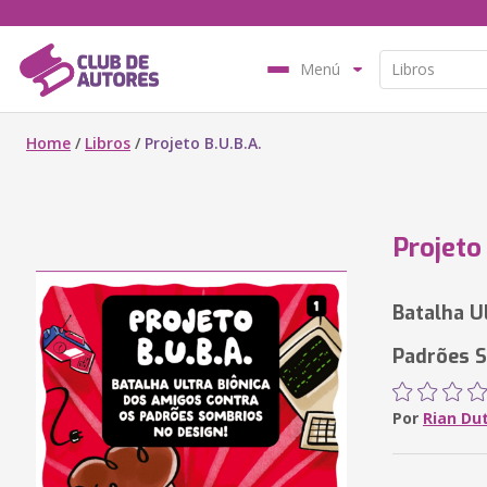
Menú
Home
/
Libros
/
Projeto B.U.B.A.
Projeto 
Batalha U
Padrões S
Por
Rian Du