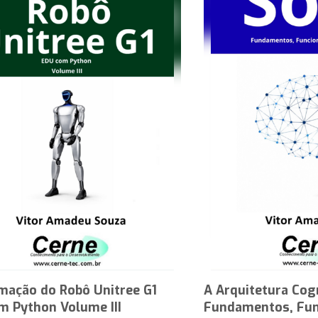
mação do Robô Unitree G1
A Arquitetura Cog
m Python Volume III
Fundamentos, Fun