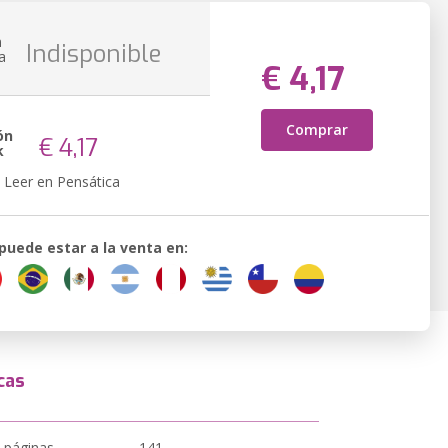
n
Indisponible
a
€ 4,17
Comprar
ón
€ 4,17
k
Leer en Pensática
 puede estar a la venta en:
cas
 páginas
141