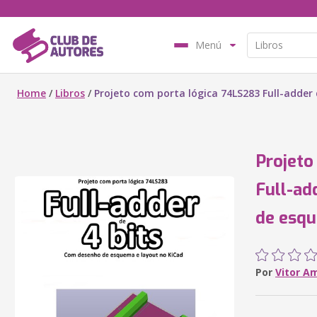
Menú
Home
/
Libros
/
Projeto com porta lógica 74LS283 Full-adde
Projeto
Full-ad
de esqu
Por
Vitor A