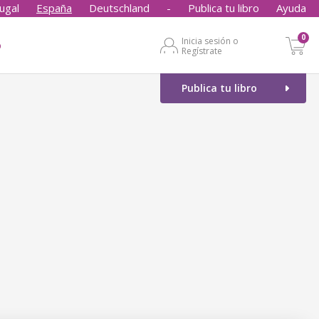
ugal
España
Deutschland
-
Publica tu libro
Ayuda
0
Inicia sesión o
o
Regístrate
Publica tu libro