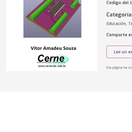
Código del l
Categoría
Educación, T
Comparte es
Lee un e
Esa página ha si