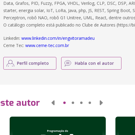
Data, Grafos, PID, Fuzzy, FPGA, VHDL, Verilog, CLP, DSC, DSP, ARM
starter, energia solar, IoT, LoRa, Java, php, JS, REST, Spring Boot,
Perceptron, robô NAO, robô G1 Unitree, UML, React, dentre outros
O catálogo completo está publicado no Clube de Autores (https://bi
Linkedin:
www.linkedin.com/in/engvitoramadeu
Cerne Tec:
www.cerne-tec.com.br
Perfil completo
Habla con el autor
este autor