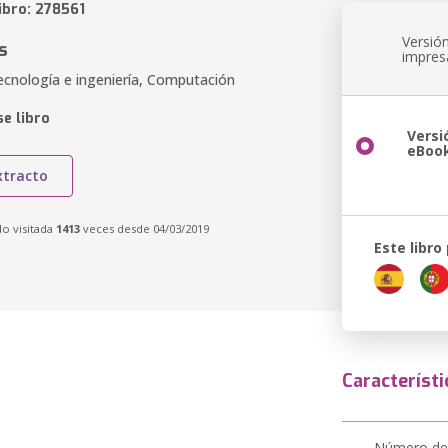
ibro: 278561
Versió
s
impres
ecnología e ingeniería, Computación
e libro
Versi
eBoo
xtracto
do visitada
1413
veces desde 04/03/2019
Este libro
Característi
Número de