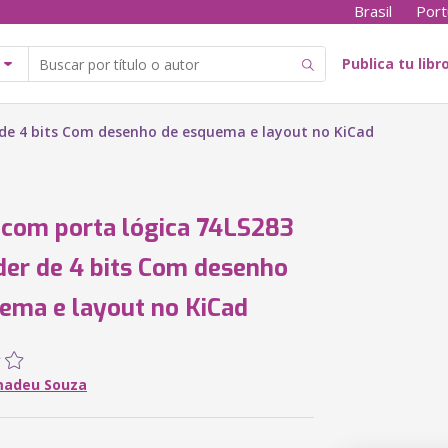
Brasil
Port
Publica tu libr
r de 4 bits Com desenho de esquema e layout no KiCad
 com porta lógica 74LS283
der de 4 bits Com desenho
ema e layout no KiCad
madeu Souza