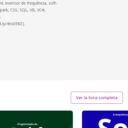
, inversor de frequência, soft-
 Spark, CSS, SQL, VB, VC#,
.
t.ly/4ns0E8Z).
Ver la lista completa