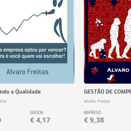
ando a Qualidade
GESTÃO DE COMP
itas
Alvaro Freitas
EBOOK
IMPRESO
0
€ 4,17
€ 9,38