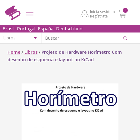
0
Inicia sesión o
Regístrate
Brasil
Portugal
España
Deutschland
Home
/
Libros
/
Projeto de Hardware Horímetro Com
desenho de esquema e layout no KiCad