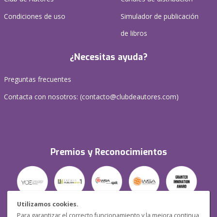
Condiciones de uso
Simulador de publicación
de libros
¿Necesitas ayuda?
Preguntas frecuentes
Contacta con nosotros: (
contacto@clubdeautores.com
)
Premios y Reconocimientos
Utilizamos cookies.
Para garantizar el correcto funcionamiento y la mejora continua