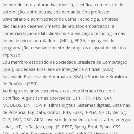
áreas industrial, automotiva, médica, científica, comercial e de
automação, entre outras, sob demanda. Sou professor
universitário e administrador da Cerne Tecnologia, empresa
dedicada ao desenvolvimento de projetos embarcados, à
comercialização de kits didáticos e à educação tecnológica nas
áreas de microcontroladores (MCU), FPGA, linguagens de
programação, desenvolvimento de projetos e layout de circuito
impresso.
Sou membro associado da Sociedade Brasileira de Computação
(SBC), Sociedade Brasileira de Inteligência Artificial (SBIA),
Sociedade Brasileira de Automática (SBA) e Sociedade Brasileira
de Robótica (SBR).
Ao longo dos anos escrevi vasto acervo literário técnico e
científico. Alguns temas abordados: DFT, FFT, PDS, CAN,
MODBUS, LIN, TCP/IP, Filtros digitais, Sistemas digitais, Sistemas
de Potência, Big Data, Grafos, PID, Fuzzy, FPGA, VHDL, Verilog,
CLP, DSC, DSP, ARM, inversor de frequência, soft-starter, energia
solar, IoT, LoRa, Java, php, JS, REST, Spring Boot, Spark, CSS,
SQL, VB, VC#, Perceptron, robô NAO, robô G1 Unitree, UML,