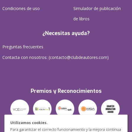
Condiciones de uso
Simulador de publicación
de libros
¿Necesitas ayuda?
Preguntas frecuentes
Contacta con nosotros: (
contacto@clubdeautores.com
)
Premios y Reconocimientos
Utilizamos cookies.
Para garantizar el correcto funcionamiento y la mejora continua
Seguridad