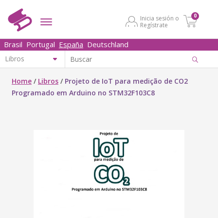
0
Inicia sesión o
Regístrate
Brasil
Portugal
España
Deutschland
Home
/
Libros
/
Projeto de IoT para medição de CO2
Programado em Arduino no STM32F103C8