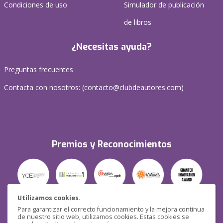
Condiciones de uso
Simulador de publicación
de libros
¿Necesitas ayuda?
Preguntas frecuentes
Contacta con nosotros: (
contacto@clubdeautores.com
)
Premios y Reconocimientos
Utilizamos cookies.
Para garantizar el correcto funcionamiento y la mejora continua
Seguridad
de nuestro sitio web, utilizamos cookies. Estas cookies se