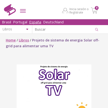
0
Inicia sesión o
Regístrate
Brasil
Portugal
España
Deutschland
Home
/
Libros
/
Projeto de sistema de energia Solar off-
grid para alimentar uma TV