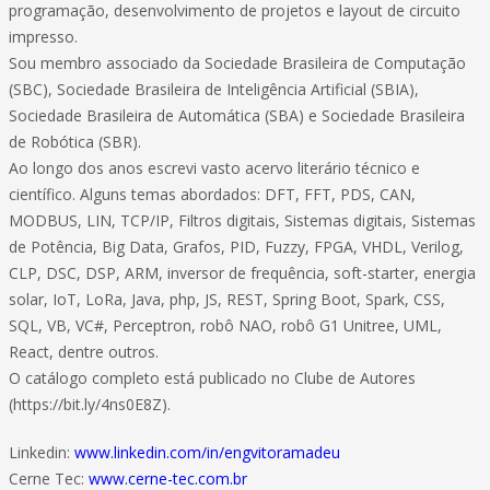
programação, desenvolvimento de projetos e layout de circuito
impresso.
Sou membro associado da Sociedade Brasileira de Computação
(SBC), Sociedade Brasileira de Inteligência Artificial (SBIA),
Sociedade Brasileira de Automática (SBA) e Sociedade Brasileira
de Robótica (SBR).
Ao longo dos anos escrevi vasto acervo literário técnico e
científico. Alguns temas abordados: DFT, FFT, PDS, CAN,
MODBUS, LIN, TCP/IP, Filtros digitais, Sistemas digitais, Sistemas
de Potência, Big Data, Grafos, PID, Fuzzy, FPGA, VHDL, Verilog,
CLP, DSC, DSP, ARM, inversor de frequência, soft-starter, energia
solar, IoT, LoRa, Java, php, JS, REST, Spring Boot, Spark, CSS,
SQL, VB, VC#, Perceptron, robô NAO, robô G1 Unitree, UML,
React, dentre outros.
O catálogo completo está publicado no Clube de Autores
(https://bit.ly/4ns0E8Z).
Linkedin:
www.linkedin.com/in/engvitoramadeu
Cerne Tec:
www.cerne-tec.com.br