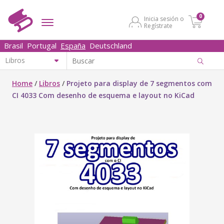
0
Inicia sesión o
Regístrate
Brasil
Portugal
España
Deutschland
Home
/
Libros
/
Projeto para display de 7 segmentos com
CI 4033 Com desenho de esquema e layout no KiCad