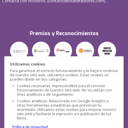
Contacta con nosotros: (
contacto@clubdeautores.com
)
Premios y Reconocimientos
Utilizamos cookies.
Para garantizar el correcto funcionamiento y la mejora continua
Seguridad
de nuestro sitio web, utilizamos cookies. Estas cookies se
pueden dividir en dos categorías:
Cookies necesarias: Imprescindible para el correcto
funcionamiento de nuestro sitio web. No se utilizan con
fines analíticos o de seguimiento.
Cookies analíticas: Relacionado con Google Analytics y
otras herramientas estadísticas que preservan tu
Redes sociales
anonimato. Utilizamos estas cookies para mejorar nuestro
sitio web y facilitarte la impresión y/o publicación de tus
libros.
Política de privacidad
.