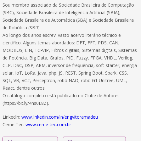
Sou membro associado da Sociedade Brasileira de Computação
(SBC), Sociedade Brasileira de Inteligência Artificial (SBIA),
Sociedade Brasileira de Automática (SBA) e Sociedade Brasileira
de Robótica (SBR).
Ao longo dos anos escrevi vasto acervo literário técnico e
científico. Alguns temas abordados: DFT, FFT, PDS, CAN,
MODBUS, LIN, TCP/IP, Filtros digitais, Sistemas digitais, Sistemas
de Potência, Big Data, Grafos, PID, Fuzzy, FPGA, VHDL, Verilog,
CLP, DSC, DSP, ARM, inversor de frequência, soft-starter, energia
solar, IoT, LoRa, Java, php, JS, REST, Spring Boot, Spark, CSS,
SQL, VB, VC#, Perceptron, robô NAO, robô G1 Unitree, UML,
React, dentre outros.
O catálogo completo está publicado no Clube de Autores
(https://bit.ly/4ns0E8Z).
Linkedin:
www.linkedin.com/in/engvitoramadeu
Cerne Tec:
www.cerne-tec.com.br