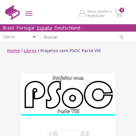
0
Inicia sesión o
Regístrate
Brasil
Portugal
España
Deutschland
Home
/
Libros
/
Projetos com PSOC Parte VIII