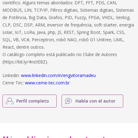
científico. Alguns temas abordados: DFT, FFT, PDS, CAN,
MODBUS, LIN, TCP/IP, Filtros digitais, Sistemas digitais, Sistemas
de Potência, Big Data, Grafos, PID, Fuzzy, FPGA, VHDL, Verilog,
CLP, DSC, DSP, ARM, inversor de frequência, soft-starter, energia
solar, IoT, LoRa, Java, php, JS, REST, Spring Boot, Spark, CSS,
SQL, VB, VC#, Perceptron, robô NAO, robô G1 Unitree, UML,
React, dentre outros.
O catálogo completo está publicado no Clube de Autores
(https://bit.ly/4ns0E8Z).
Linkedin:
www.linkedin.com/in/engvitoramadeu
Cerne Tec:
www.cerne-tec.com.br
Perfil completo
Habla con el autor