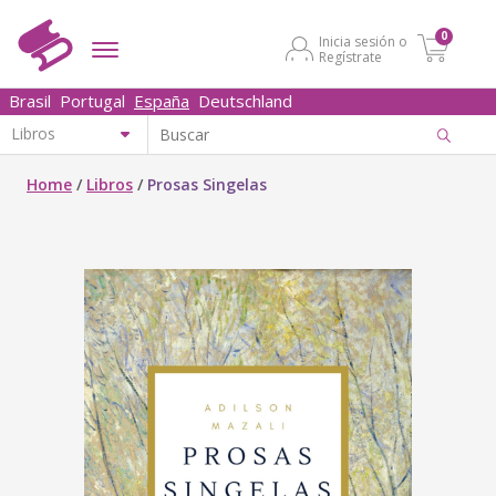
0
Inicia sesión o
Regístrate
Brasil
Portugal
España
Deutschland
Home
/
Libros
/
Prosas Singelas